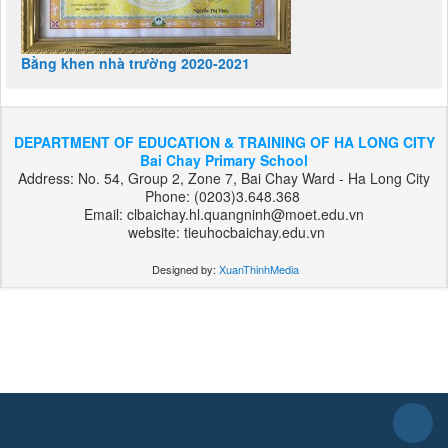
Bằng khen nhà trường 2020-2021
DEPARTMENT OF EDUCATION & TRAINING OF HA LONG CITY
Bai Chay Primary School
Address: No. 54, Group 2, Zone 7, Bai Chay Ward - Ha Long City
Phone: (0203)3.648.368
Email: clbaichay.hl.quangninh@moet.edu.vn
website: tieuhocbaichay.edu.vn
Designed by:
XuanThinhMedia
بت
303
هات
بت
بت
فوروارد
بت
فوروارد
بت