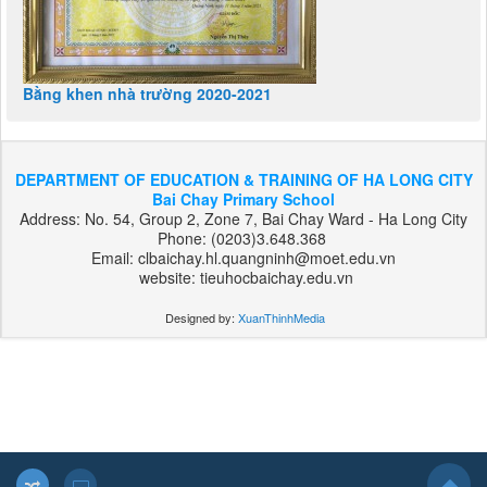
Bằng khen nhà trường 2020-2021
DEPARTMENT OF EDUCATION & TRAINING OF HA LONG CITY
Bai Chay Primary School
Address: No. 54, Group 2, Zone 7, Bai Chay Ward - Ha Long City
Phone: (0203)3.648.368
Email: clbaichay.hl.quangninh@moet.edu.vn
website: tieuhocbaichay.edu.vn
Designed by:
XuanThinhMedia
بت
303
هات
بت
بت
فوروارد
بت
فوروارد