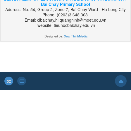
Bai Chay Primary School
Address: No. 54, Group 2, Zone 7, Bai Chay Ward - Ha Long City
Phone: (0203)3.648.368
Email: clbaichay.hl.quangninh@moet.edu.vn
website: tieuhocbaichay.edu.vn
Designed by:
XuanThinhMedia
بت
303
هات
بت
بت
فوروارد
بت
فوروارد
بت
کارت
تک
بت
بازی
انفجار
تخته
نرد
پوکر
شرطی