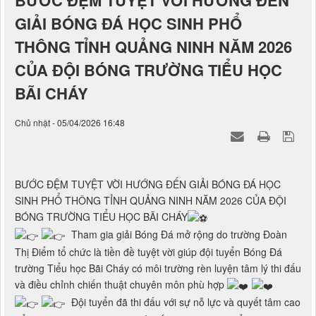
BƯỚC ĐỆM TUYỆT VỜI HƯỚNG ĐẾN
GIẢI BÓNG ĐÁ HỌC SINH PHỔ
THÔNG TỈNH QUẢNG NINH NĂM 2026
CỦA ĐỘI BÓNG TRƯỜNG TIỂU HỌC
BÃI CHÁY
Chủ nhật - 05/04/2026 16:48
BƯỚC ĐỆM TUYỆT VỜI HƯỚNG ĐẾN GIẢI BÓNG ĐÁ HỌC
SINH PHỔ THÔNG TỈNH QUẢNG NINH NĂM 2026 CỦA ĐỘI
BÓNG TRƯỜNG TIỂU HỌC BÃI CHÁY
Tham gia giải Bóng Đá mở rộng do trường Đoàn
Thị Điểm tổ chức là tiền đề tuyệt vời giúp đội tuyển Bóng Đá
trường Tiểu học Bãi Cháy có môi trường rèn luyện tâm lý thi đấu
và điều chỉnh chiến thuật chuyên môn phù hợp
Đội tuyển đã thi đấu với sự nỗ lực và quyết tâm cao