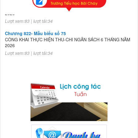
Lượt xem:83 | lượt tải:34
Chương 822- Mẫu biểu số 75
CÔNG KHAI THỰC HIỆN THU-CHI NGÂN SÁCH 6 THÁNG NĂM
2026
Lượt xem:83 | lượt tải:34