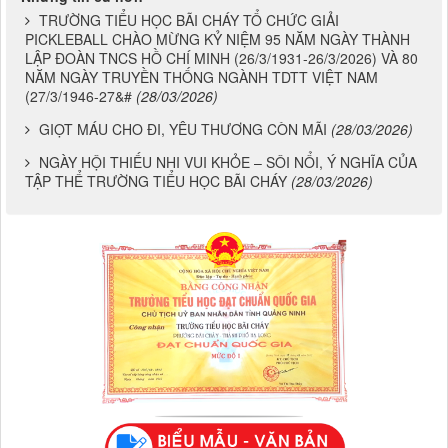
TRƯỜNG TIỂU HỌC BÃI CHÁY TỔ CHỨC GIẢI
PICKLEBALL CHÀO MỪNG KỶ NIỆM 95 NĂM NGÀY THÀNH
LẬP ĐOÀN TNCS HỒ CHÍ MINH (26/3/1931-26/3/2026) VÀ 80
NĂM NGÀY TRUYỀN THỐNG NGÀNH TDTT VIỆT NAM
(27/3/1946-27&#
(28/03/2026)
GIỌT MÁU CHO ĐI, YÊU THƯƠNG CÒN MÃI
(28/03/2026)
NGÀY HỘI THIẾU NHI VUI KHỎE – SÔI NỔI, Ý NGHĨA CỦA
TẬP THỂ TRƯỜNG TIỂU HỌC BÃI CHÁY
(28/03/2026)
Chương 822- Mẫu biểu số 75
CÔNG KHAI THỰC HIỆN THU-CHI NGÂN SÁCH 6 THÁNG NĂM
2026