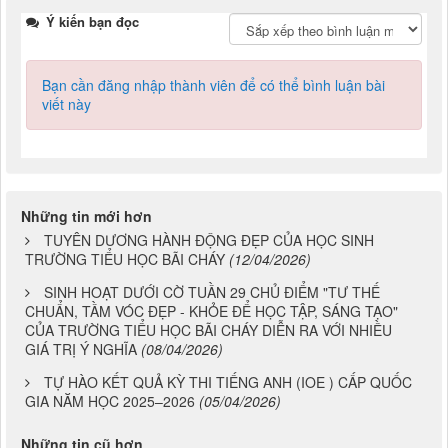
Ý kiến bạn đọc
Bạn cần đăng nhập thành viên để có thể bình luận bài
viết này
Những tin mới hơn
TUYÊN DƯƠNG HÀNH ĐỘNG ĐẸP CỦA HỌC SINH
TRƯỜNG TIỂU HỌC BÃI CHÁY
(12/04/2026)
SINH HOẠT DƯỚI CỜ TUẦN 29 CHỦ ĐIỂM "TƯ THẾ
CHUẨN, TẦM VÓC ĐẸP - KHỎE ĐỂ HỌC TẬP, SÁNG TẠO"
CỦA TRƯỜNG TIỂU HỌC BÃI CHÁY DIỄN RA VỚI NHIỀU
GIÁ TRỊ Ý NGHĨA
(08/04/2026)
TỰ HÀO KẾT QUẢ KỲ THI TIẾNG ANH (IOE ) CẤP QUỐC
GIA NĂM HỌC 2025–2026
(05/04/2026)
Những tin cũ hơn