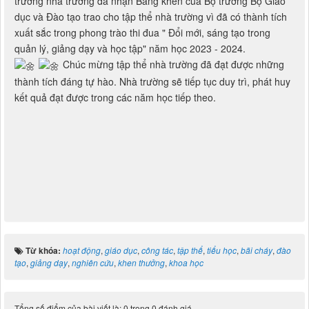
trưởng nhà trường đã nhận Bằng khen của Bộ trưởng Bộ Giáo
dục và Đào tạo trao cho tập thể nhà trường vì đã có thành tích
xuất sắc trong phong trào thi đua " Đổi mới, sáng tạo trong
quản lý, giảng dạy và học tập" năm học 2023 - 2024.
Chúc mừng tập thể nhà trường đã đạt được những
thành tích đáng tự hào. Nhà trường sẽ tiếp tục duy trì, phát huy
kết quả đạt được trong các năm học tiếp theo.
Từ khóa:
hoạt động
,
giáo dục
,
công tác
,
tập thể
,
tiểu học
,
bãi cháy
,
đào
tạo
,
giảng dạy
,
nghiên cứu
,
khen thưởng
,
khoa học
Tổng số điểm của bài viết là: 0 trong 0 đánh giá