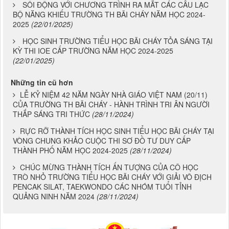
SÔI ĐỘNG VỚI CHƯƠNG TRÌNH RA MẮT CÁC CÂU LẠC
BỘ NĂNG KHIẾU TRƯỜNG TH BÃI CHÁY NĂM HỌC 2024-
2025
(22/01/2025)
HỌC SINH TRƯỜNG TIỂU HỌC BÃI CHÁY TỎA SÁNG TẠI
KỲ THI IOE CẤP TRƯỜNG NĂM HỌC 2024-2025
(22/01/2025)
Những tin cũ hơn
LỄ KỶ NIỆM 42 NĂM NGÀY NHÀ GIÁO VIỆT NAM (20/11)
CỦA TRƯỜNG TH BÃI CHÁY - HÀNH TRÌNH TRI ÂN NGƯỜI
THẮP SÁNG TRI THỨC
(28/11/2024)
RỰC RỠ THÀNH TÍCH HỌC SINH TIỂU HỌC BÃI CHÁY TẠI
VÒNG CHUNG KHẢO CUỘC THI SƠ ĐỒ TƯ DUY CẤP
THÀNH PHỐ NĂM HỌC 2024-2025
(28/11/2024)
CHÚC MỪNG THÀNH TÍCH ẤN TƯỢNG CỦA CÔ HỌC
TRÒ NHỎ TRƯỜNG TIỂU HỌC BÃI CHÁY VỚI GIẢI VÔ ĐỊCH
PENCAK SILAT, TAEKWONDO CÁC NHÓM TUỔI TỈNH
QUẢNG NINH NĂM 2024
(28/11/2024)