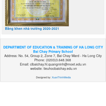
Bằng khen nhà trường 2020-2021
DEPARTMENT OF EDUCATION & TRAINING OF HA LONG CITY
Bai Chay Primary School
Address: No. 54, Group 2, Zone 7, Bai Chay Ward - Ha Long City
Phone: (0203)3.648.368
Email: clbaichay.hl.quangninh@moet.edu.vn
website: tieuhocbaichay.edu.vn
Designed by:
XuanThinhMedia
بت
303
هات
بت
بت
فوروارد