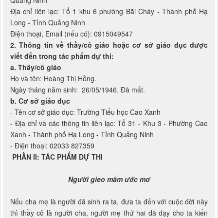
Quảng Ninh
Địa chỉ liên lạc: Tổ 1 khu 6 phường Bãi Cháy - Thành phố Hạ
Long - Tỉnh Quảng Ninh
Điện thoại, Email (nếu có): 0915049547
2. Thông tin về thầy/cô giáo hoặc cơ sở giáo dục được
viết đến trong tác phẩm dự thi:
a. Thầy/cô giáo
Họ và tên: Hoàng Thị Hồng.
Ngày tháng năm sinh: 26/05/1946. Đã mất.
b. Cơ sở giáo dục
- Tên cơ sở giáo dục: Trường Tiểu học Cao Xanh
- Địa chỉ và các thông tin liên lạc: Tổ 31 - Khu 3 - Phường Cao
Xanh - Thành phố Hạ Long - Tỉnh Quảng Ninh
- Điện thoại: 02033 827359
PHẦN II: TÁC PHẨM DỰ THI
Người gieo mầm ước mơ
Nếu cha mẹ là người đã sinh ra ta, đưa ta đến với cuộc đời này
thì thầy cô là người cha, người mẹ thứ hai đã dạy cho ta kiến