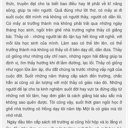
thức, truyền đạt cho ta biết bao điều hay lẽ phải về kĩ năng
sống, giúp ta nên người. Quả đúng như lời thơ, có mấy ai đi
suốt cuộc đời mình mà không có người thầy, người cô dẫn lối.
Có mấy ai trưởng thành mà không phải trải qua những ngày
tháng học sinh, ngồi trên ghế nhà trường nghe thầy cô giảng
bài. Thầy cô - những người lái đò tận tụy hết lòng với nghề, với
mỗi lứa học sinh của mình. Làm sao có thể lớn lên, có thể
trưởng thành mà không có thầy cô ở bên dạy dỗ, dẫn đưa. Thầy
cô giống như những cây chỉ nam, những ngọn hải đăng giúp ta
định vị, tìm thấy hướng khi đi lầm đường, lạc lối. Thầy cô giống
như ngọn lửa ấm áp, dìu dắt chúng ta trước những vấp ngã của
cuộc đời. Suốt những năm tháng cắp sách đến trường, chắc
hẳn ai cũng có ấn tượng với một thầy cô giáo nào đó. Những
người để lại cho ta kinh nghiệm suốt đời hay vực ta đứng dậy từ
những nơi tối tăm, hay đơn giản là cách giảng bài sâu sắc mà
không sao quên được. Tôi cũng vậy, suốt thời gian ngồi học ở
ghế nhà trường cô Hồng dạy tôi năm lớp Một là cô giáo mà tôi
nhớ nhất.
Ngày đầu tiên cắp sách tới trường ai cũng hồi hộp và lo lắng vì