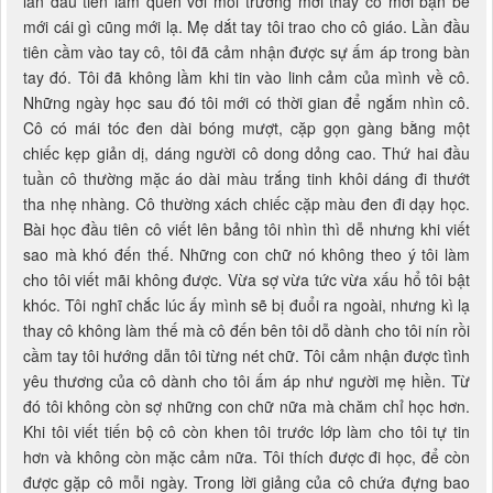
lần đầu tiên làm quen với môi trường mới thầy cô mới bạn bè
mới cái gì cũng mới lạ. Mẹ dắt tay tôi trao cho cô giáo. Lần đầu
tiên cầm vào tay cô, tôi đã cảm nhận được sự ấm áp trong bàn
tay đó. Tôi đã không lầm khi tin vào linh cảm của mình về cô.
Những ngày học sau đó tôi mới có thời gian để ngắm nhìn cô.
Cô có mái tóc đen dài bóng mượt, cặp gọn gàng bằng một
chiếc kẹp giản dị, dáng người cô dong dỏng cao. Thứ hai đầu
tuần cô thường mặc áo dài màu trắng tinh khôi dáng đi thướt
tha nhẹ nhàng. Cô thường xách chiếc cặp màu đen đi dạy học.
Bài học đầu tiên cô viết lên bảng tôi nhìn thì dễ nhưng khi viết
sao mà khó đến thế. Những con chữ nó không theo ý tôi làm
cho tôi viết mãi không được. Vừa sợ vừa tức vừa xấu hổ tôi bật
khóc. Tôi nghĩ chắc lúc ấy mình sẽ bị đuổi ra ngoài, nhưng kì lạ
thay cô không làm thế mà cô đến bên tôi dỗ dành cho tôi nín rồi
cầm tay tôi hướng dẫn tôi từng nét chữ. Tôi cảm nhận được tình
yêu thương của cô dành cho tôi ấm áp như người mẹ hiền. Từ
đó tôi không còn sợ những con chữ nữa mà chăm chỉ học hơn.
Khi tôi viết tiến bộ cô còn khen tôi trước lớp làm cho tôi tự tin
hơn và không còn mặc cảm nữa. Tôi thích được đi học, để còn
được gặp cô mỗi ngày. Trong lời giảng của cô chứa đựng bao