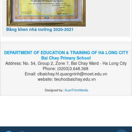
Bằng khen nhà trường 2020-2021
DEPARTMENT OF EDUCATION & TRAINING OF HA LONG CITY
Bai Chay Primary School
Address: No. 54, Group 2, Zone 7, Bai Chay Ward - Ha Long City
Phone: (0203)3.648.368
Email: clbaichay.hl.quangninh@moet.edu.vn
website: tieuhocbaichay.edu.vn
Designed by:
XuanThinhMedia
بت
303
هات
بت
بت
فوروارد
بت