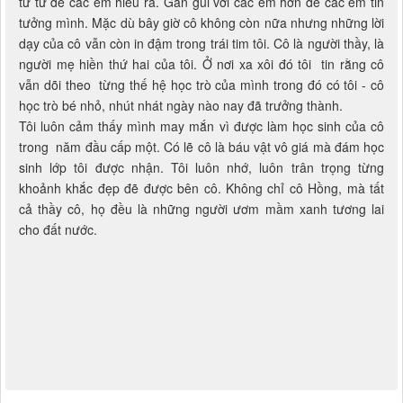
từ từ để các em hiểu ra. Gần gũi với các em hơn để các em tin
tưởng mình. Mặc dù bây giờ cô không còn nữa nhưng những lời
dạy của cô vẫn còn in đậm trong trái tim tôi. Cô là người thầy, là
người mẹ hiền thứ hai của tôi. Ở nơi xa xôi đó tôi tin rằng cô
vẫn dõi theo từng thế hệ học trò của mình trong đó có tôi - cô
học trò bé nhỏ, nhút nhát ngày nào nay đã trưởng thành.
Tôi luôn cảm thấy mình may mắn vì được làm học sinh của cô
trong năm đầu cấp một. Có lẽ cô là báu vật vô giá mà đám học
sinh lớp tôi được nhận. Tôi luôn nhớ, luôn trân trọng từng
khoảnh khắc đẹp đẽ được bên cô. Không chỉ cô Hồng, mà tất
cả thầy cô, họ đều là những người ươm mầm xanh tương lai
cho đất nước.