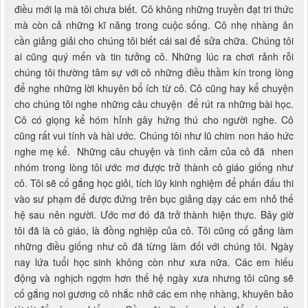
điều mới lạ mà tôi chưa biết. Cô không những truyền đạt tri thức
mà còn cả những kĩ năng trong cuộc sống. Cô nhẹ nhàng ân
cần giảng giải cho chúng tôi biết cái sai để sửa chữa. Chúng tôi
ai cũng quý mến và tin tưởng cô. Những lúc ra chơi rảnh rỗi
chúng tôi thường tâm sự với cô những điều thầm kín trong lòng
để nghe những lời khuyên bổ ích từ cô. Cô cũng hay kể chuyện
cho chúng tôi nghe những câu chuyện để rút ra những bài học.
Cô có giọng kể hóm hỉnh gây hứng thú cho người nghe. Cô
cũng rất vui tính và hài ước. Chúng tôi như lũ chim non háo hức
nghe mẹ kể. Những câu chuyện và tình cảm của cô đã nhen
nhóm trong lòng tôi ước mơ được trở thành cô giáo giống như
cô. Tôi sẽ cố gắng học giỏi, tích lũy kinh nghiệm để phấn đấu thi
vào sư phạm để được đứng trên bục giảng dạy các em nhỏ thế
hệ sau nên người. Ước mơ đó đã trở thành hiện thực. Bây giờ
tôi đã là cô giáo, là đồng nghiệp của cô. Tôi cũng cố gắng làm
những điều giống như cô đã từng làm đối với chúng tôi. Ngày
nay lứa tuổi học sinh không còn như xưa nữa. Các em hiếu
động và nghịch ngợm hơn thế hệ ngày xưa nhưng tôi cũng sẽ
cố gắng noi gương cô nhắc nhở các em nhẹ nhàng, khuyên bảo