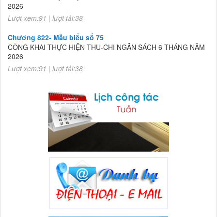
Lượt xem:91 | lượt tải:38
Chương 822- Mẫu biểu số 75
CÔNG KHAI THỰC HIỆN THU-CHI NGÂN SÁCH 6 THÁNG NĂM
2026
Lượt xem:91 | lượt tải:38