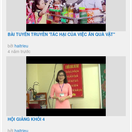
BÀI TUYÊN TRUYỀN 'TÁC HẠI CỦA VIỆC ĂN QUÀ VẶT"
bởi
haitrieu
4 năm trước
HỘI GIẢNG KHỐI 4
bởi
haitrieu