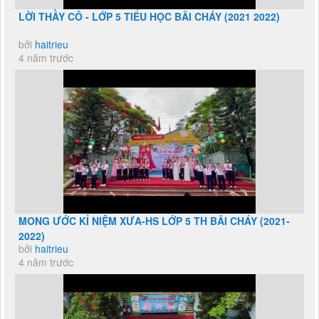
LỜI THẦY CÔ - LỚP 5 TIỂU HỌC BÃI CHÁY (2021 2022)
bởi
haitrieu
4 năm trước
MONG ƯỚC KỈ NIỆM XƯA-HS LỚP 5 TH BÃI CHÁY (2021-
2022)
bởi
haitrieu
4 năm trước