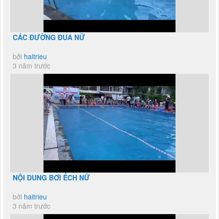
CÁC ĐƯỜNG ĐUA NỮ
bởi
haitrieu
3 năm trước
NỘI DUNG BƠI ẾCH NỮ
bởi
haitrieu
3 năm trước