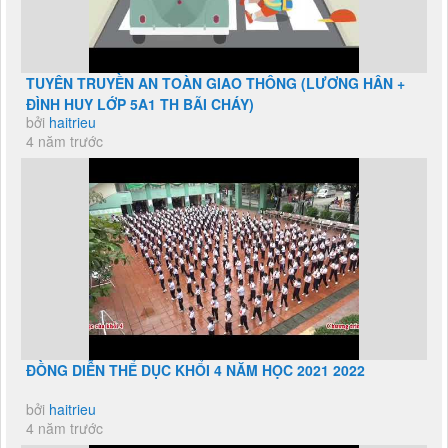
TUYÊN TRUYỀN AN TOÀN GIAO THÔNG (LƯƠNG HÂN +
ĐÌNH HUY LỚP 5A1 TH BÃI CHÁY)
bởi
haitrieu
4 năm trước
ĐỒNG DIỄN THỂ DỤC KHỔI 4 NĂM HỌC 2021 2022
bởi
haitrieu
4 năm trước