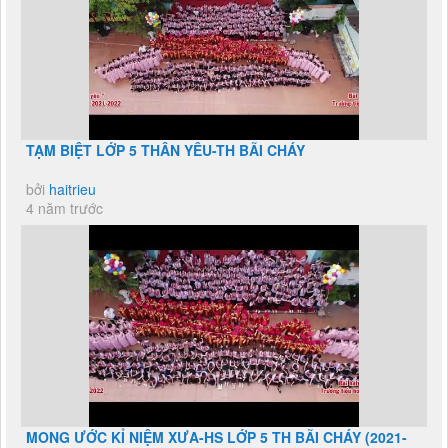
TẠM BIỆT LỚP 5 THÂN YÊU-TH BÃI CHÁY
bởi
haitrieu
4 năm trước
MONG ƯỚC KỈ NIỆM XƯA-HS LỚP 5 TH BÃI CHÁY (2021-