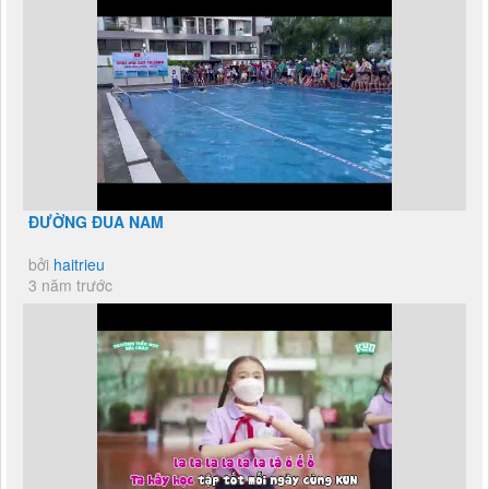
ĐƯỜNG ĐUA NAM
bởi
haitrieu
3 năm trước