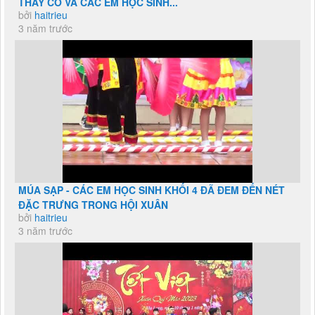
THẦY CÔ VÀ CÁC EM HỌC SINH...
bởi
haitrieu
3 năm trước
MÚA SẠP - CÁC EM HỌC SINH KHỐI 4 ĐÃ ĐEM ĐẾN NÉT
ĐẶC TRƯNG TRONG HỘI XUÂN
bởi
haitrieu
3 năm trước