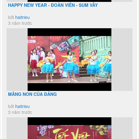
HAPPY NEW YEAR - ĐOÀN VIÊN - SUM VẦY
bởi
haitrieu
3 năm trước
MĂNG NON CỦA ĐẢNG
bởi
haitrieu
3 năm trước