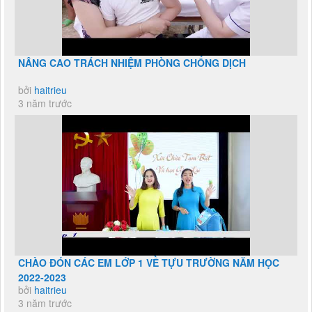
NÂNG CAO TRÁCH NHIỆM PHÒNG CHỐNG DỊCH
bởi
haitrieu
3 năm trước
CHÀO ĐÓN CÁC EM LỚP 1 VỀ TỰU TRƯỜNG NĂM HỌC
2022-2023
bởi
haitrieu
3 năm trước