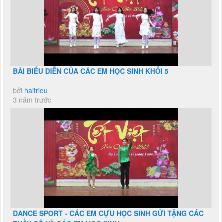
BÀI BIỂU DIỄN CỦA CÁC EM HỌC SINH KHỐI 5
bởi
haitrieu
3 năm trước
DANCE SPORT - CÁC EM CỰU HỌC SINH GỬI TẶNG CÁC