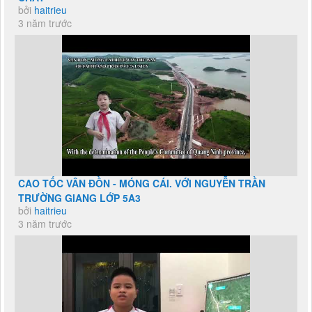
bởi
haitrieu
3 năm trước
CAO TỐC VÂN ĐỒN - MÓNG CÁI. VỚI NGUYỄN TRẦN
TRƯỜNG GIANG LỚP 5A3
bởi
haitrieu
3 năm trước