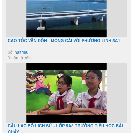
CAO TỐC VÂN ĐỒN - MÓNG CÁI VỚI PHƯƠNG LINH 5A1
bởi
haitrieu
3 năm trước
CÂU LẠC BỘ LỊCH SỬ - LỚP 5A3 TRƯỜNG TIỂU HỌC BÃI
CHÁY