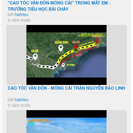
"CAO TỐC VÂN ĐỒN-MÓNG CÁI" TRONG MẮT EM -
TRƯỜNG TIỂU HỌC BÃI CHÁY
bởi
haitrieu
3 năm trước
CAO TỐC VÂN ĐỒN - MÓNG CÁI TRẦN NGUYỄN BẢO LINH
bởi
haitrieu
3 năm trước