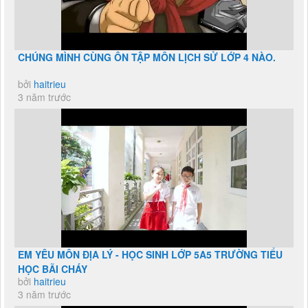
CHÚNG MÌNH CÙNG ÔN TẬP MÔN LỊCH SỬ LỚP 4 NÀO.
bởi
haitrieu
3 năm trước
EM YÊU MÔN ĐỊA LÝ - HỌC SINH LỚP 5A5 TRƯỜNG TIỂU
HỌC BÃI CHÁY
bởi
haitrieu
3 năm trước