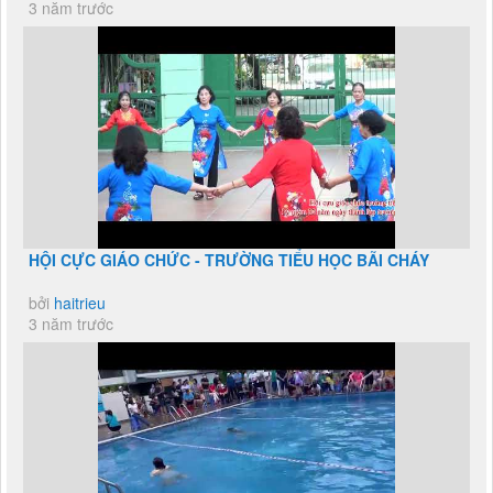
3 năm trước
HỘI CỰC GIÁO CHỨC - TRƯỜNG TIỂU HỌC BÃI CHÁY
bởi
haitrieu
3 năm trước