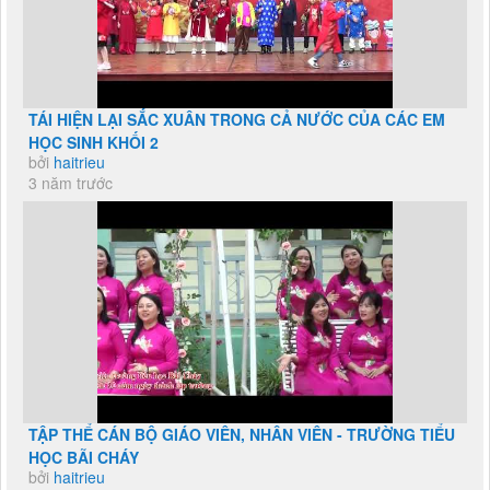
TÁI HIỆN LẠI SẮC XUÂN TRONG CẢ NƯỚC CỦA CÁC EM
HỌC SINH KHỐI 2
bởi
haitrieu
3 năm trước
TẬP THỂ CÁN BỘ GIÁO VIÊN, NHÂN VIÊN - TRƯỜNG TIỂU
HỌC BÃI CHÁY
bởi
haitrieu