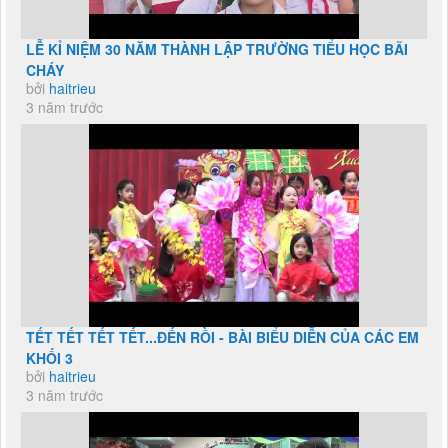
LỄ KỈ NIỆM 30 NĂM THÀNH LẬP TRƯỜNG TIỂU HỌC BÃI
CHÁY
bởi
haitrieu
3 năm trước
TẾT TẾT TẾT TẾT...ĐẾN RỒI - BÀI BIỂU DIỄN CỦA CÁC EM
KHỐI 3
bởi
haitrieu
3 năm trước