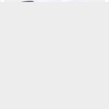
Kỉ niệm 41 năm ngày nhà giáo Việt Nam 20.11.2023
admin
0
Xem Album