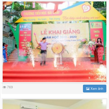
769
Xem ảnh