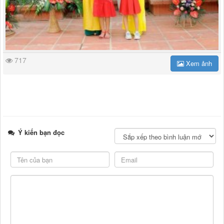
717
Xem ảnh
Ý kiến bạn đọc