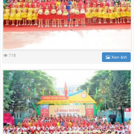
718
Xem ảnh