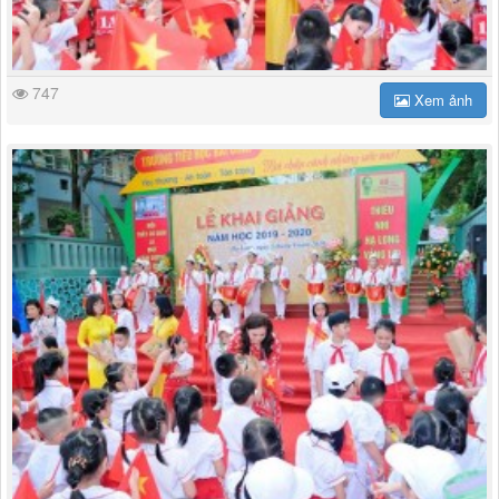
747
Xem ảnh