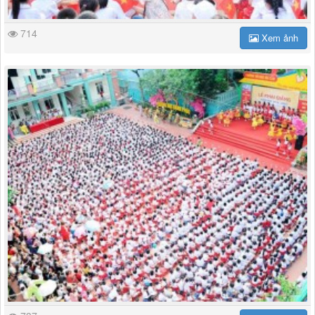
714
Xem ảnh