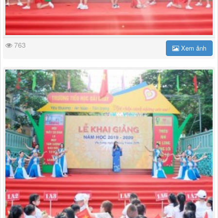
763
Xem ảnh