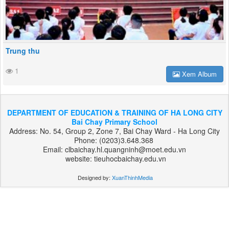
Trung thu
1
Xem Album
DEPARTMENT OF EDUCATION & TRAINING OF HA LONG CITY
Bai Chay Primary School
Address: No. 54, Group 2, Zone 7, Bai Chay Ward - Ha Long City
Phone: (0203)3.648.368
Email: clbaichay.hl.quangninh@moet.edu.vn
website: tieuhocbaichay.edu.vn
Designed by:
XuanThinhMedia
بت
303
هات
بت
بت