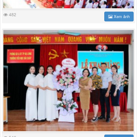
482
Xem ảnh