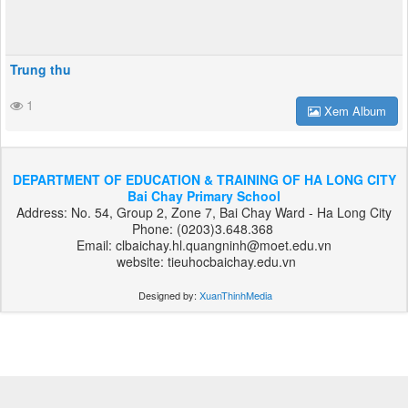
Trung thu
1
Xem Album
DEPARTMENT OF EDUCATION & TRAINING OF HA LONG CITY
Bai Chay Primary School
Address: No. 54, Group 2, Zone 7, Bai Chay Ward - Ha Long City
Phone: (0203)3.648.368
Email: clbaichay.hl.quangninh@moet.edu.vn
website: tieuhocbaichay.edu.vn
Designed by:
XuanThinhMedia
بت
303
هات
بت
بت