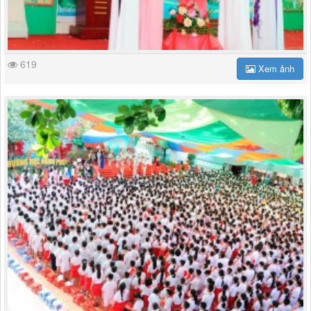
619
Xem ảnh