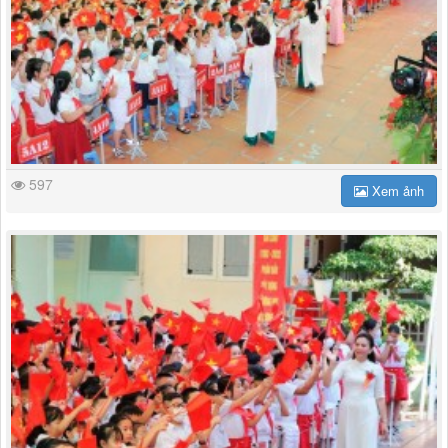
597
Xem ảnh