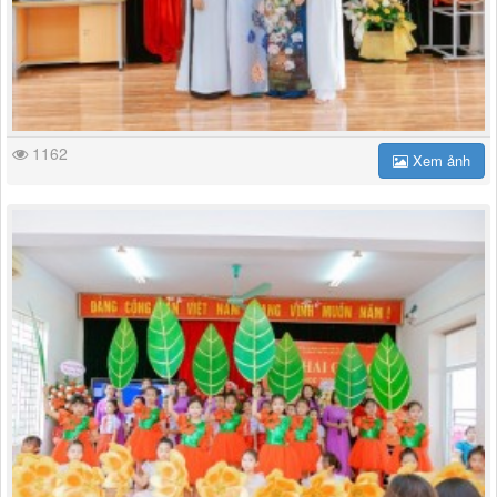
1162
Xem ảnh