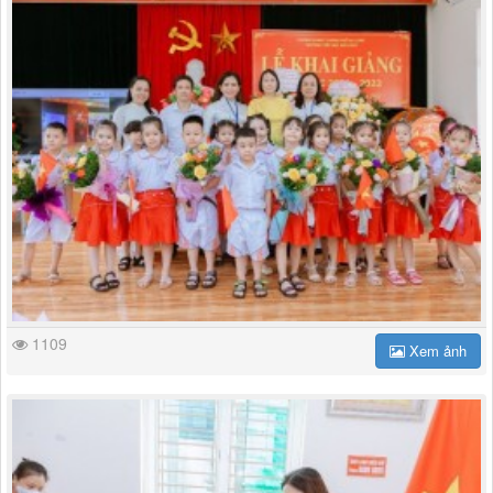
1109
Xem ảnh