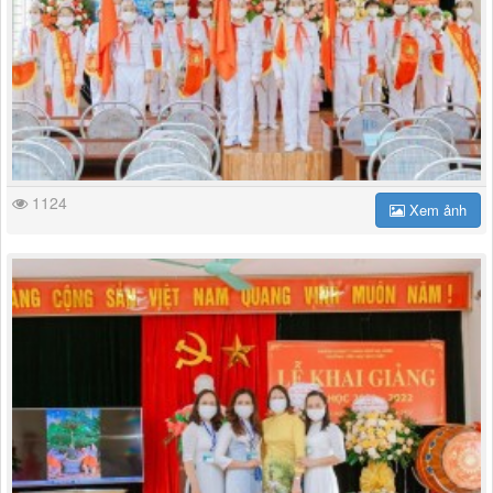
1124
Xem ảnh