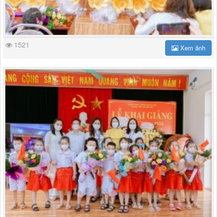
1521
Xem ảnh