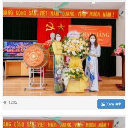
1282
Xem ảnh