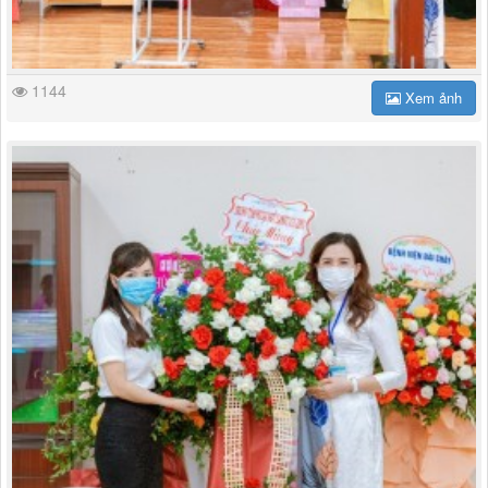
1144
Xem ảnh