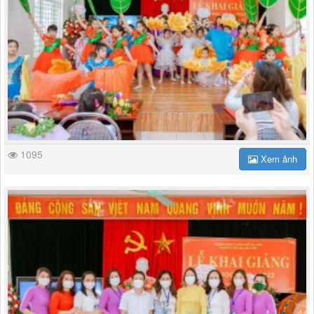
1095
Xem ảnh