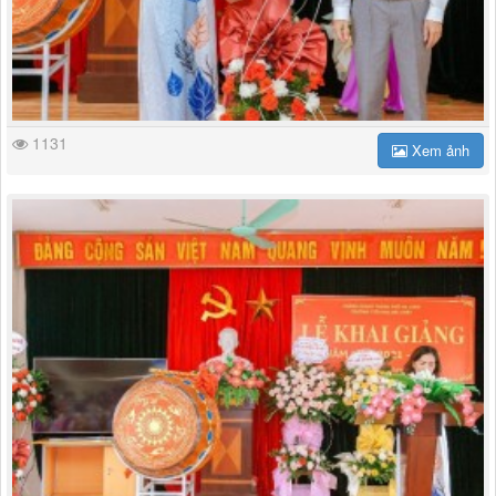
1131
Xem ảnh