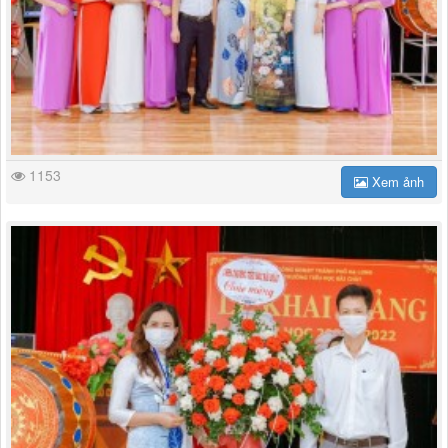
1153
Xem ảnh