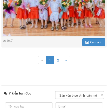
947
Xem ảnh
«
1
2
»
Ý kiến bạn đọc