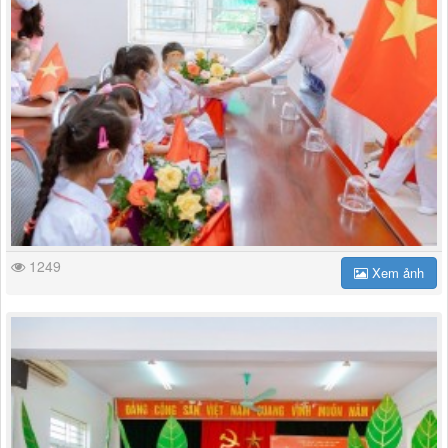
1249
Xem ảnh