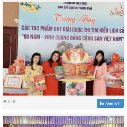
648
Xem ảnh