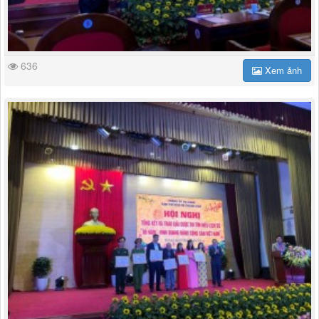
636
Xem ảnh