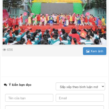
656
Xem ảnh
Ý kiến bạn đọc