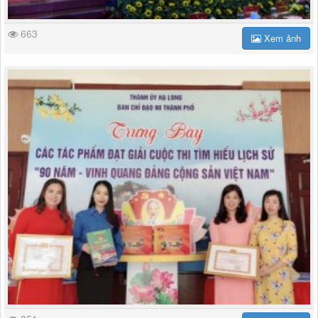
663
Xem ảnh