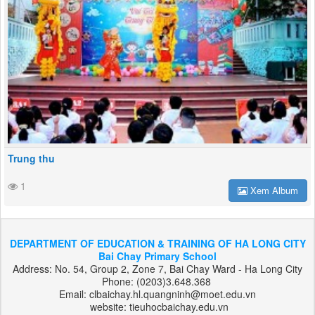
Trung thu
1
Xem Album
DEPARTMENT OF EDUCATION & TRAINING OF HA LONG CITY
Bai Chay Primary School
Address: No. 54, Group 2, Zone 7, Bai Chay Ward - Ha Long City
Phone: (0203)3.648.368
Email: clbaichay.hl.quangninh@moet.edu.vn
website: tieuhocbaichay.edu.vn
Designed by:
XuanThinhMedia