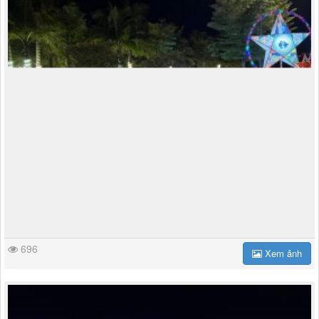
696
Xem ảnh