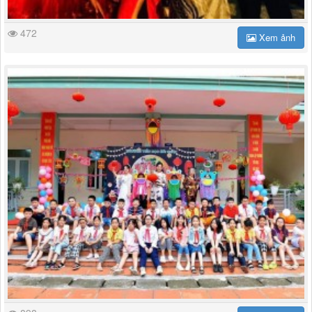
472
Xem ảnh