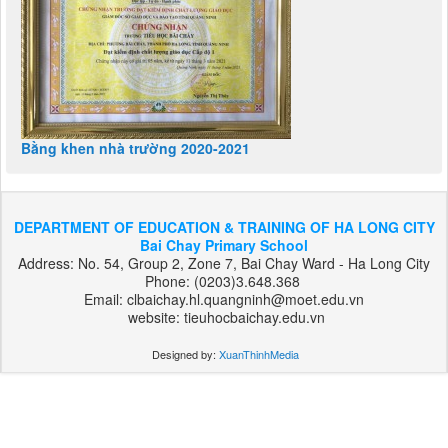
Bằng khen nhà trường 2020-2021
DEPARTMENT OF EDUCATION & TRAINING OF HA LONG CITY
Bai Chay Primary School
Address: No. 54, Group 2, Zone 7, Bai Chay Ward - Ha Long City
Phone: (0203)3.648.368
Email: clbaichay.hl.quangninh@moet.edu.vn
website: tieuhocbaichay.edu.vn
Designed by:
XuanThinhMedia
بت
303
هات
بت
بت