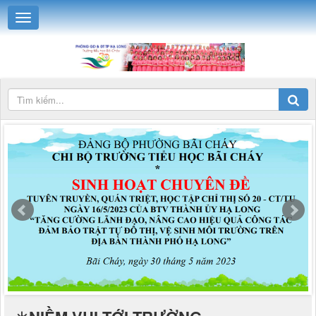
☀️NIỀM VUI TỚI TRƯỜNG