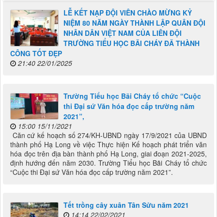
LỄ KẾT NẠP ĐỘI VIÊN CHÀO MỪNG KỶ
NIỆM 80 NĂM NGÀY THÀNH LẬP QUÂN ĐỘI
NHÂN DÂN VIỆT NAM CỦA LIÊN ĐỘI
TRƯỜNG TIỂU HỌC BÃI CHÁY ĐÃ THÀNH
CÔNG TỐT ĐẸP
21:40 22/01/2025
Trường Tiểu học Bãi Cháy tổ chức “Cuộc
thi Đại sứ Văn hóa đọc cấp trường năm
2021”,
15:00 15/11/2021
Căn cứ kế hoạch số 274/KH-UBND ngày 17/9/2021 của UBND
thành phố Hạ Long về việc Thực hiện Kế hoạch phát triển văn
hóa đọc trên địa bàn thành phố Hạ Long, giai đoạn 2021-2025,
định hướng đến năm 2030. Trường Tiểu học Bãi Cháy tổ chức
“Cuộc thi Đại sứ Văn hóa đọc cấp trường năm 2021”.
Tết trồng cây xuân Tân Sửu năm 2021
14:14 22/02/2021