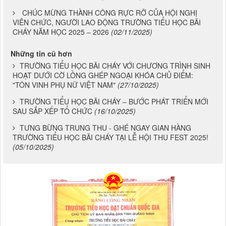
TƯNG BỪNG CHƯƠNG TRÌNH NGOẠI KHÓA THÁNG 11
– TRI ÂN THẦY CÔ GIÁO**
(11/11/2025)
CHÚC MỪNG THÀNH CÔNG RỰC RỠ CỦA HỘI NGHỊ
VIÊN CHỨC, NGƯỜI LAO ĐỘNG TRƯỜNG TIỂU HỌC BÃI
CHÁY NĂM HỌC 2025 – 2026
(02/11/2025)
Những tin cũ hơn
TRƯỜNG TIỂU HỌC BÃI CHÁY VỚI CHƯƠNG TRÌNH SINH
HOẠT DƯỚI CỜ LỒNG GHÉP NGOẠI KHÓA CHỦ ĐIỂM:
"TÔN VINH PHỤ NỮ VIỆT NAM"
(27/10/2025)
TRƯỜNG TIỂU HỌC BÃI CHÁY – BƯỚC PHÁT TRIỂN MỚI
SAU SẮP XẾP TỔ CHỨC
(16/10/2025)
TƯNG BỪNG TRUNG THU - GHÉ NGAY GIAN HÀNG
TRƯỜNG TIỂU HỌC BÃI CHÁY TẠI LỄ HỘI THU FEST 2025!
(05/10/2025)