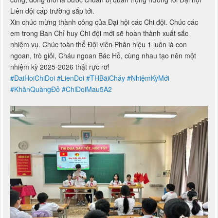
dẫn dắt phong trào Đội của chi đội mình gặt hái nhiều thành
công, đồng thời là bước chuẩn bị quan trọng hướng tới Đại hội
Liên đội cấp trường sắp tới.
Xin chúc mừng thành công của Đại hội các Chi đội. Chúc các
em trong Ban Chỉ huy Chi đội mới sẽ hoàn thành xuất sắc
nhiệm vụ. Chúc toàn thể Đội viên Phân hiệu 1 luôn là con
ngoan, trò giỏi, Cháu ngoan Bác Hồ, cùng nhau tạo nên một
nhiệm kỳ 2025-2026 thật rực rỡ!
#DaiHoiChiDoi
#LienDoi
#THBãiCháy
#NhiệmKỳMới
#KhănQuàngĐỏ
#ChiDoiMau5A2