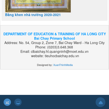
Bằng khen nhà trường 2020-2021
DEPARTMENT OF EDUCATION & TRAINING OF HA LONG CITY
Bai Chay Primary School
Address: No. 54, Group 2, Zone 7, Bai Chay Ward - Ha Long City
Phone: (0203)3.648.368
Email: clbaichay.hl.quangninh@moet.edu.vn
website: tieuhocbaichay.edu.vn
Designed by:
XuanThinhMedia
بت
303
هات
بت
بت
فوروارد
بت
فوروارد