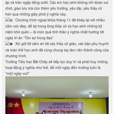
Mỗi phân hiệu đều đón nhận một không khí vui tươi, ấm
áp và tràn ngập tiếng cười. Các em học sinh không chỉ được vui
chơi, giao lưu mà còn thêm yêu trường, yêu lớp, yêu thầy cô
hơn qua những giây phút ý nghĩa này.
Chương trình ngoại khóa tháng 11 đã khép lại với nhiều
cảm xúc đẹp, để lại trong lòng thầy cô và học sinh những kỷ
niệm khó quên – là món quà tinh thần ý nghĩa nhất hướng tới
ngày tri ân “Tôn sư trọng đạo”
Xin gửi lời cảm ơn tới các thầy cô giáo, các bậc phụ huynh
và toàn thể học sinh đã cùng chung tay làm nên thành công của
chương trình.
Trường Tiểu học Bãi Cháy sẽ tiếp tục duy trì và phát huy những
hoạt động ý nghĩa như thế, để mỗi ngày đến trường luôn là
"một ngày vui!"