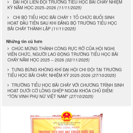
VÀ VÌ MÔI TRƯỜNG
(17/11/2025)
ĐẠI HỘI LIÊN ĐỘI TRƯỜNG TIỂU HỌC BÃI CHÁY NHIỆM
KỲ NĂM HỌC 2025–2026
(11/11/2025)
CHI BỘ TIỂU HỌC BÃI CHÁY 1 TỔ CHỨC BUỔI SINH
HOẠT ĐẦU TIÊN SAU KHI ĐẢNG BỘ TRƯỜNG TIỂU HỌC
BÃI CHÁY THÀNH LẬP
(11/11/2025)
Những tin cũ hơn
CHÚC MỪNG THÀNH CÔNG RỰC RỠ CỦA HỘI NGHỊ
VIÊN CHỨC, NGƯỜI LAO ĐỘNG TRƯỜNG TIỂU HỌC BÃI
CHÁY NĂM HỌC 2025 – 2026
(02/11/2025)
TƯNG BỪNG KHÔNG KHÍ ĐẠI HỘI CHI ĐỘI TẠI TRƯỜNG
TIỂU HỌC BÃI CHÁY, NHIỆM KỲ 2025-2026
(27/10/2025)
TRƯỜNG TIỂU HỌC BÃI CHÁY VỚI CHƯƠNG TRÌNH SINH
HOẠT DƯỚI CỜ LỒNG GHÉP NGOẠI KHÓA CHỦ ĐIỂM:
"TÔN VINH PHỤ NỮ VIỆT NAM"
(27/10/2025)