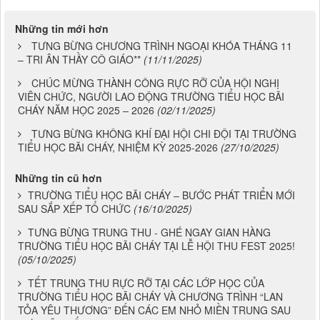
Những tin mới hơn
TƯNG BỪNG CHƯƠNG TRÌNH NGOẠI KHÓA THÁNG 11
– TRI ÂN THẦY CÔ GIÁO**
(11/11/2025)
CHÚC MỪNG THÀNH CÔNG RỰC RỠ CỦA HỘI NGHỊ
VIÊN CHỨC, NGƯỜI LAO ĐỘNG TRƯỜNG TIỂU HỌC BÃI
CHÁY NĂM HỌC 2025 – 2026
(02/11/2025)
TƯNG BỪNG KHÔNG KHÍ ĐẠI HỘI CHI ĐỘI TẠI TRƯỜNG
TIỂU HỌC BÃI CHÁY, NHIỆM KỲ 2025-2026
(27/10/2025)
Những tin cũ hơn
TRƯỜNG TIỂU HỌC BÃI CHÁY – BƯỚC PHÁT TRIỂN MỚI
SAU SẮP XẾP TỔ CHỨC
(16/10/2025)
TƯNG BỪNG TRUNG THU - GHÉ NGAY GIAN HÀNG
TRƯỜNG TIỂU HỌC BÃI CHÁY TẠI LỄ HỘI THU FEST 2025!
(05/10/2025)
TẾT TRUNG THU RỰC RỠ TẠI CÁC LỚP HỌC CỦA
TRƯỜNG TIỂU HỌC BÃI CHÁY VÀ CHƯƠNG TRÌNH “LAN
TỎA YÊU THƯƠNG” ĐẾN CÁC EM NHỎ MIỀN TRUNG SAU