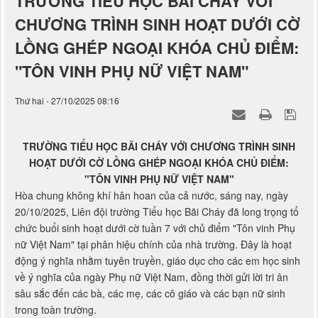
TRƯỜNG TIỂU HỌC BÃI CHÁY VỚI
CHƯƠNG TRÌNH SINH HOẠT DƯỚI CỜ
LỒNG GHÉP NGOẠI KHÓA CHỦ ĐIỂM:
"TÔN VINH PHỤ NỮ VIỆT NAM"
Thứ hai - 27/10/2025 08:16
TRƯỜNG TIỂU HỌC BÃI CHÁY VỚI CHƯƠNG TRÌNH SINH
HOẠT DƯỚI CỜ LỒNG GHÉP NGOẠI KHÓA CHỦ ĐIỂM:
"TÔN VINH PHỤ NỮ VIỆT NAM"
Hòa chung không khí hân hoan của cả nước, sáng nay, ngày
20/10/2025, Liên đội trường Tiểu học Bãi Cháy đã long trọng tổ
chức buổi sinh hoạt dưới cờ tuần 7 với chủ điểm "Tôn vinh Phụ
nữ Việt Nam" tại phân hiệu chính của nhà trường. Đây là hoạt
động ý nghĩa nhằm tuyên truyền, giáo dục cho các em học sinh
về ý nghĩa của ngày Phụ nữ Việt Nam, đồng thời gửi lời tri ân
sâu sắc đến các bà, các mẹ, các cô giáo và các bạn nữ sinh
trong toàn trường.