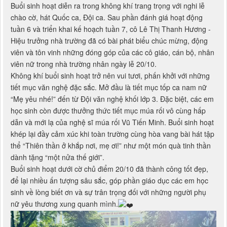
Buổi sinh hoạt diễn ra trong không khí trang trọng với nghi lễ
chào cờ, hát Quốc ca, Đội ca. Sau phần đánh giá hoạt động
tuần 6 và triển khai kế hoạch tuần 7, cô Lê Thị Thanh Hương -
Hiệu trưởng nhà trường đã có bài phát biểu chúc mừng, động
viên và tôn vinh những đóng góp của các cô giáo, cán bộ, nhân
viên nữ trong nhà trường nhân ngày lễ 20/10.
Không khí buổi sinh hoạt trở nên vui tươi, phấn khởi với những
tiết mục văn nghệ đặc sắc. Mở đầu là tiết mục tốp ca nam nữ
“Mẹ yêu nhé!” đến từ Đội văn nghệ khối lớp 3. Đặc biệt, các em
học sinh còn được thưởng thức tiết mục múa rối vô cùng hấp
dẫn và mới lạ của nghệ sĩ múa rối Vũ Tiến Minh. Buổi sinh hoạt
khép lại đầy cảm xúc khi toàn trường cùng hòa vang bài hát tập
thể “Thiên thần ở khắp nơi, mẹ ơi!” như một món quà tinh thần
dành tặng “một nửa thế giới”.
Buổi sinh hoạt dưới cờ chủ điểm 20/10 đã thành công tốt đẹp,
để lại nhiều ấn tượng sâu sắc, góp phần giáo dục các em học
sinh về lòng biết ơn và sự trân trọng đối với những người phụ
nữ yêu thương xung quanh mình.