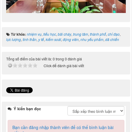
Từ khóa:
nhiệm vụ
,
tiểu học
,
bãi cháy
,
trung tâm
,
thành phố
,
chỉ đạo
,
lực lượng
,
tinh thần
,
y tế
,
kiểm soát
,
động viên
,
nhu yếu phẩm
,
dã chiến
Tổng số điểm của bài viết là: 0 trong 0 đánh giá
Click để đánh giá bài viết
Ý kiến bạn đọc
Bạn cần đăng nhập thành viên để có thể bình luận bài