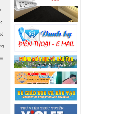
AN
n
di
đỗ
ờng
bộ