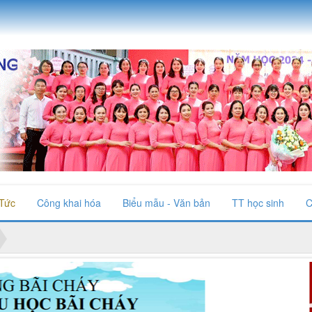
 Tức
Công khai hóa
Biểu mẫu - Văn bản
TT học sinh
C