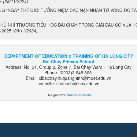
A CÔ HỌC TRÒ NHỎ TRƯỜNG TIỂU HỌC BÃI CHÁY VỚI GIẢI VÔ
ÓM TUỔI TỈNH QUẢNG NINH NĂM 2024
(28/11/2024)
Ẻ
(28/11/2024)
G “NGÀY THẾ GIỚI TƯỞNG NIỆM CÁC NẠN NHÂN TỬ VONG DO TA
HỦ NHÍ TRƯỜNG TIỂU HỌC BÃI CHÁY TRONG GIẢI ĐẤU CỜ VUA H
-2025
(28/11/2024)
DEPARTMENT OF EDUCATION & TRAINING OF HA LONG CITY
Bai Chay Primary School
Address: No. 54, Group 2, Zone 7, Bai Chay Ward - Ha Long City
Phone: (0203)3.648.368
Email: clbaichay.hl.quangninh@moet.edu.vn
website: tieuhocbaichay.edu.vn
Designed by:
XuanThinhMedia