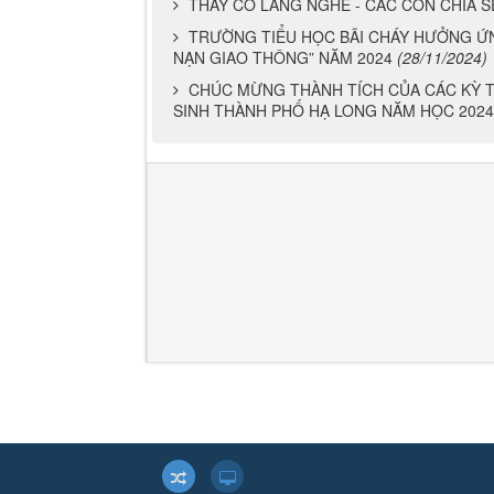
CHÚC MỪNG THÀNH TÍCH ẤN TƯỢNG CỦ
ĐỊCH PENCAK SILAT, TAEKWONDO CÁC NH
Những tin cũ hơn
THẦY CÔ LẮNG NGHE - CÁC CON CHIA S
TRƯỜNG TIỂU HỌC BÃI CHÁY HƯỞNG ỨN
NẠN GIAO THÔNG” NĂM 2024
(28/11/2024)
CHÚC MỪNG THÀNH TÍCH CỦA CÁC KỲ T
SINH THÀNH PHỐ HẠ LONG NĂM HỌC 2024
بت
303
هات