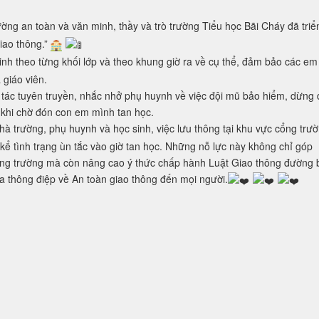
 THỨC VÀ AN TOÀN GIAO THÔNG QUA MÔ HÌNH “CỔNG TRƯỜNG 
ờng an toàn và văn minh, thầy và trò trường Tiểu học Bãi Cháy đã triể
iao thông.”
nh theo từng khối lớp và theo khung giờ ra về cụ thể, đảm bảo các em 
 giáo viên.
 tác tuyên truyền, nhắc nhở phụ huynh về việc đội mũ bảo hiểm, dừng 
 khi chờ đón con em mình tan học.
hà trường, phụ huynh và học sinh, việc lưu thông tại khu vực cổng trư
 kể tình trạng ùn tắc vào giờ tan học. Những nỗ lực này không chỉ góp
c cổng trường mà còn nâng cao ý thức chấp hành Luật Giao thông đường 
a thông điệp về An toàn giao thông đến mọi người.