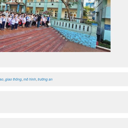
ao
,
giao thông
,
mô hình
,
trường an