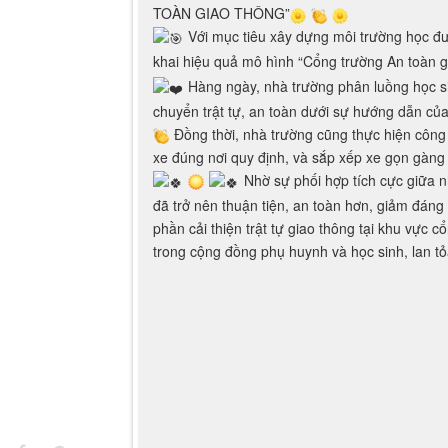
Thứ năm - 28/11/2024 21:07
TRƯỜNG TIỂU HỌC BÃI CHÁY NÂNG CAO Ý
TOÀN GIAO THÔNG”
Với mục tiêu xây dựng môi trường học đư
khai hiệu quả mô hình “Cổng trường An toàn g
Hàng ngày, nhà trường phân luồng học si
chuyển trật tự, an toàn dưới sự hướng dẫn của
Đồng thời, nhà trường cũng thực hiện công
xe đúng nơi quy định, và sắp xếp xe gọn gàng
Nhờ sự phối hợp tích cực giữa n
đã trở nên thuận tiện, an toàn hơn, giảm đáng
phần cải thiện trật tự giao thông tại khu vự
trong cộng đồng phụ huynh và học sinh, lan tỏ