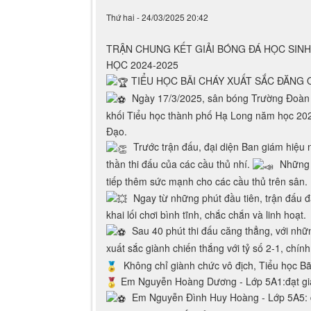
Thứ hai - 24/03/2025 20:42
TRẬN CHUNG KẾT GIẢI BÓNG ĐÁ HỌC SIN
HỌC 2024-2025
TIỂU HỌC BÃI CHÁY XUẤT SẮC ĐĂNG
Ngày 17/3/2025, sân bóng Trường Đoàn Th
khối Tiểu học thành phố Hạ Long năm học 202
Đạo.
Trước trận đấu, đại diện Ban giám hiệu 
thần thi đấu của các cầu thủ nhí.
Những t
tiếp thêm sức mạnh cho các cầu thủ trên sân.
Ngay từ những phút đầu tiên, trận đấu đã
khai lối chơi bình tĩnh, chắc chắn và linh hoạt.
Sau 40 phút thi đấu căng thẳng, với nhữ
xuất sắc giành chiến thắng với tỷ số 2-1, chí
Không chỉ giành chức vô địch, Tiểu học Bã
Em Nguyễn Hoàng Dương - Lớp 5A1:đạt giải
Em Nguyễn Đình Huy Hoàng - Lớp 5A5: đạ