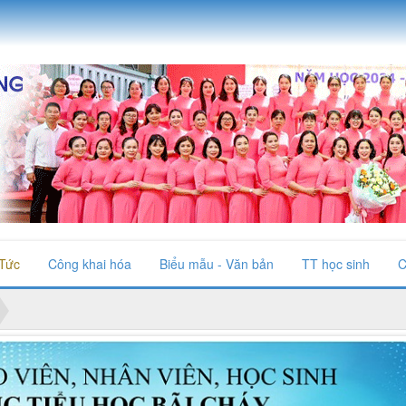
 Tức
Công khai hóa
Biểu mẫu - Văn bản
TT học sinh
C