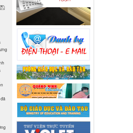
a
Hưng
inh
ã
ển
 đã
ợng