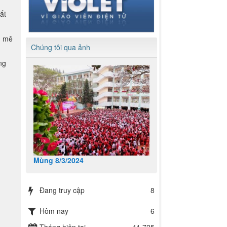
ắt
m mê
Chúng tôi qua ảnh
ng
Mùng 8/3/2024
Đang truy cập
8
Hôm nay
6