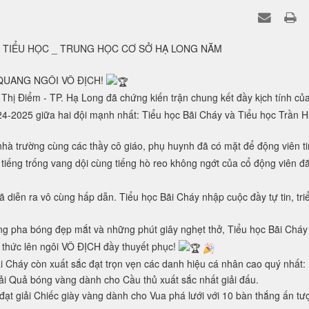
H TIỂU HỌC _ TRUNG HỌC CƠ SỞ HẠ LONG NĂM
 QUANG NGÔI VÔ ĐỊCH!
ị Điểm - TP. Hạ Long đã chứng kiến trận chung kết đầy kịch tính củ
4-2025 giữa hai đội mạnh nhất: Tiểu học Bãi Cháy và Tiểu học Trần 
nhà trường cùng các thầy cô giáo, phụ huynh đã có mặt để động viên t
iếng trống vang dội cùng tiếng hò reo không ngớt của cổ động viên đ
 diễn ra vô cùng hấp dẫn. Tiểu học Bãi Cháy nhập cuộc đầy tự tin, tri
ng pha bóng đẹp mắt và những phút giây nghẹt thở, Tiểu học Bãi Cháy
nh thức lên ngôi VÔ ĐỊCH đầy thuyết phục!
i Cháy còn xuất sắc đạt trọn vẹn các danh hiệu cá nhân cao quý nhất:
 Quả bóng vàng dành cho Cầu thủ xuất sắc nhất giải đấu.
t giải Chiếc giày vàng dành cho Vua phá lưới với 10 bàn thắng ấn tư