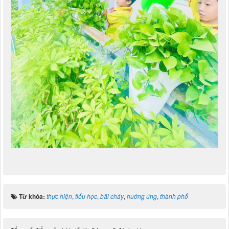
Từ khóa:
thực hiện
,
tiểu học
,
bãi cháy
,
hưởng ứng
,
thành phố