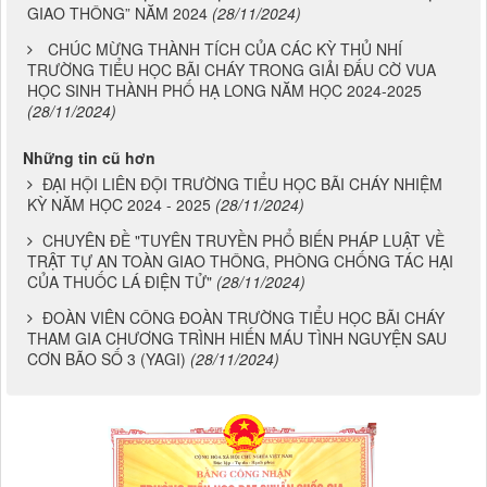
GIAO THÔNG” NĂM 2024
(28/11/2024)
CHÚC MỪNG THÀNH TÍCH CỦA CÁC KỲ THỦ NHÍ
TRƯỜNG TIỂU HỌC BÃI CHÁY TRONG GIẢI ĐẤU CỜ VUA
HỌC SINH THÀNH PHỐ HẠ LONG NĂM HỌC 2024-2025
(28/11/2024)
Những tin cũ hơn
ĐẠI HỘI LIÊN ĐỘI TRƯỜNG TIỂU HỌC BÃI CHÁY NHIỆM
KỲ NĂM HỌC 2024 - 2025
(28/11/2024)
CHUYÊN ĐỀ "TUYÊN TRUYỀN PHỔ BIẾN PHÁP LUẬT VỀ
TRẬT TỰ AN TOÀN GIAO THÔNG, PHÒNG CHỐNG TÁC HẠI
CỦA THUỐC LÁ ĐIỆN TỬ"
(28/11/2024)
ĐOÀN VIÊN CÔNG ĐOÀN TRƯỜNG TIỂU HỌC BÃI CHÁY
THAM GIA CHƯƠNG TRÌNH HIẾN MÁU TÌNH NGUYỆN SAU
CƠN BÃO SỐ 3 (YAGI)
(28/11/2024)