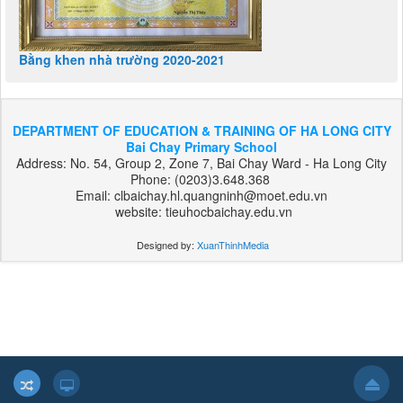
Bằng khen nhà trường 2020-2021
DEPARTMENT OF EDUCATION & TRAINING OF HA LONG CITY
Bai Chay Primary School
Address: No. 54, Group 2, Zone 7, Bai Chay Ward - Ha Long City
Phone: (0203)3.648.368
Email: clbaichay.hl.quangninh@moet.edu.vn
website: tieuhocbaichay.edu.vn
Designed by:
XuanThinhMedia
بت
303
هات
بت
بت
فوروارد
بت
فوروارد
بت