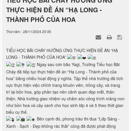
TIỂU HỌC BÃI CHÁY HƯỞNG ỨNG
THỰC HIỆN ĐỀ ÁN “HẠ LONG -
THÀNH PHỐ CỦA HOA
Thứ năm - 28/11/2024 20:35
TIỂU HỌC BÃI CHÁY HƯỞNG ỨNG THỰC HIỆN ĐỀ ÁN “HẠ
LONG - THÀNH PHỐ CỦA HOA”
Ngay sau cơn bão Yagi, Trường Tiểu học Bãi
Cháy đã tiếp tục thực hiện đề án “Hạ Long - Thành phố của
hoa” bằng nhiều hoạt động ý nghĩa. Tập thể nhà trường đã tích
cực thực hiện việc chỉnh trang khuôn viên, trồng cây, và trang
trí lại bồn hoa, góp phần tạo nên cảnh quan đẹp mắt, thân
thiện. Nhà trường giao nhiệm vụ chăm sóc công trình măng non
như bồn hoa và cây xanh cho học sinh lớp 4 và 5 theo thời gian
biểu cụ thể.
Bên cạnh đó, phong trào thi đua “Lớp Sáng -
Xanh - Sạch - Đẹp không rác thải” cũng đã được phát động