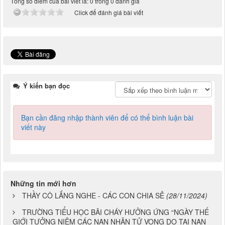
Tổng số điểm của bài viết là: 0 trong 0 đánh giá
Click để đánh giá bài viết
Ý kiến bạn đọc
Bạn cần đăng nhập thành viên để có thể bình luận bài
viết này
Những tin mới hơn
THẦY CÔ LẮNG NGHE - CÁC CON CHIA SẺ
(28/11/2024)
TRƯỜNG TIỂU HỌC BÃI CHÁY HƯỞNG ỨNG “NGÀY THẾ
GIỚI TƯỞNG NIỆM CÁC NẠN NHÂN TỬ VONG DO TAI NẠN