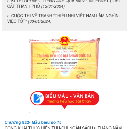
KÌ THI OLYMPIC TIẾNG ANH QUA MẠNG INTERNET (IOE)
CẤP THÀNH PHỐ
(13/01/2024)
CUỘC THI VẼ TRANH "THIẾU NHI VIỆT NAM LÀM NGHÌN
VIỆC TỐT"
(03/01/2024)
Chương 822- Mẫu biểu số 75
CÔNG KHAI THỰC HIỆN THU-CHI NGÂN SÁCH 6 THÁNG NĂM
2026
Lượt xem:90 | lượt tải:36