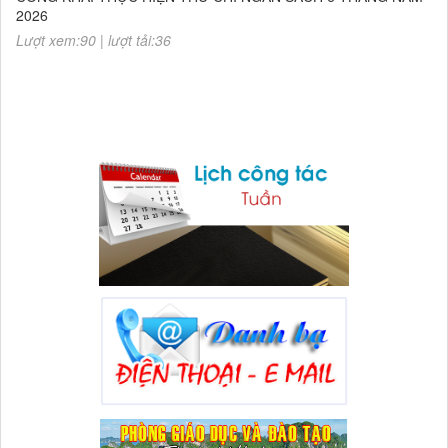
Chương 822- Mẫu biểu số 75
CÔNG KHAI THỰC HIỆN THU-CHI NGÂN SÁCH 6 THÁNG NĂM
2026
Lượt xem:90 | lượt tải:36