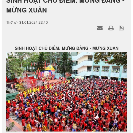
SINH HOẠT CHỦ ĐIỂM: MỪNG ĐẢNG -
MỪNG XUÂN
Thứ tư - 31/01/2024 22:40
SINH HOẠT CHỦ ĐIỂM: MỪNG ĐẢNG - MỪNG XUÂN