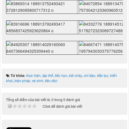
Từ khóa:
thực hiện
,
tập thể
,
tiểu học
,
bãi cháy
,
chỉ đạo
,
tiếp tục
,
triển
khai
,
biện pháp
,
vệ sinh
,
tiêu độc
Tổng số điểm của bài viết là: 0 trong 0 đánh giá
Click để đánh giá bài viết