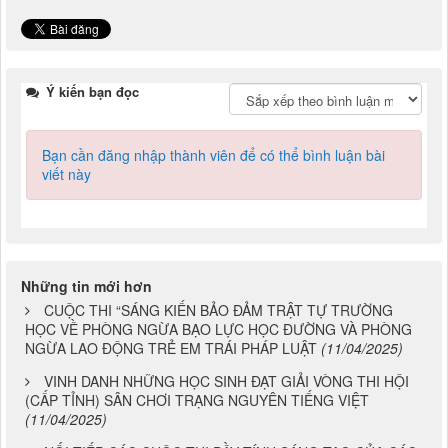
Ý kiến bạn đọc
Bạn cần đăng nhập thành viên để có thể bình luận bài
viết này
Những tin mới hơn
CUỘC THI “SÁNG KIẾN BẢO ĐẢM TRẬT TỰ TRƯỜNG
HỌC VỀ PHÒNG NGỪA BẠO LỰC HỌC ĐƯỜNG VÀ PHÒNG
NGỪA LAO ĐỘNG TRẺ EM TRÁI PHÁP LUẬT
(11/04/2025)
VINH DANH NHỮNG HỌC SINH ĐẠT GIẢI VÒNG THI HỘI
(CẤP TỈNH) SÂN CHƠI TRẠNG NGUYÊN TIẾNG VIỆT
(11/04/2025)