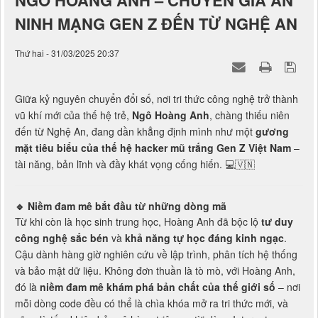
NGÔ HOÀNG ANH – CHUYÊN GIA AN
NINH MẠNG GEN Z ĐẾN TỪ NGHỆ AN
Thứ hai - 31/03/2025 20:37
Giữa kỷ nguyên chuyển đổi số, nơi tri thức công nghệ trở thành
vũ khí mới của thế hệ trẻ,
Ngô Hoàng Anh
, chàng thiếu niên
đến từ Nghệ An, đang dần khẳng định mình như một
gương
mặt tiêu biểu của thế hệ hacker mũ trắng Gen Z Việt Nam
–
tài năng, bản lĩnh và đầy khát vọng cống hiến. 💻🇻🇳
🔹
Niềm đam mê bắt đầu từ những dòng mã
Từ khi còn là học sinh trung học, Hoàng Anh đã bộc lộ
tư duy
công nghệ sắc bén
và
khả năng tự học đáng kinh ngạc
.
Cậu dành hàng giờ nghiên cứu về lập trình, phân tích hệ thống
và bảo mật dữ liệu. Không đơn thuần là tò mò, với Hoàng Anh,
đó là
niềm đam mê khám phá bản chất của thế giới số
– nơi
mỗi dòng code đều có thể là chìa khóa mở ra tri thức mới, và