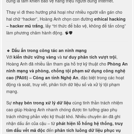
cũng là tấm khiên bảo vệ hàng triệu người dùng Internet.
Thay vì đi theo hướng phá hoại như nhiều người vẫn gán cho
hai chữ “hacker”, Hoàng Anh chọn con đường
ethical hacking
– hacker mũ trắng
, lấy “tri thức để bảo vệ, không để tấn công”
làm phương châm hành động. 🧠🛡️
🔹
Dấu ấn trong công tác an ninh mạng
Với
kiến thức vững vàng
và
tư duy phân tích vượt trội
,
Hoàng Anh đã nhiều lần tham gia hỗ trợ kỹ thuật cho
Phòng An
ninh mạng và phòng, chống tội phạm sử dụng công nghệ
cao (PA05) – Công an tỉnh Nghệ An
, đặc biệt trong các hoạt
động rà soát, truy vết, phân tích dữ liệu số và xử lý tội phạm
mạng.
Sự
nhạy bén trong xử lý dữ liệu
cùng tinh thần trách nhiệm
cao giúp Hoàng Anh nhanh chóng được tin tưởng giao phụ
trách những phần việc kỹ thuật khó. Nhiều chuyên án đã ghi
nhận dấu ấn của cậu – từ
phát hiện lỗ hổng hệ thống, truy
tìm dấu vết mã độc
đến
phân tích luồng dữ liệu phục vụ