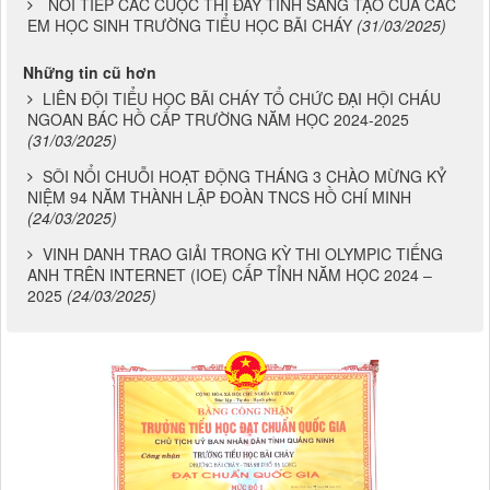
NỐI TIẾP CÁC CUỘC THI ĐẦY TÍNH SÁNG TẠO CỦA CÁC
EM HỌC SINH TRƯỜNG TIỂU HỌC BÃI CHÁY
(31/03/2025)
Những tin cũ hơn
LIÊN ĐỘI TIỂU HỌC BÃI CHÁY TỔ CHỨC ĐẠI HỘI CHÁU
NGOAN BÁC HỒ CẤP TRƯỜNG NĂM HỌC 2024-2025
(31/03/2025)
SÔI NỔI CHUỖI HOẠT ĐỘNG THÁNG 3 CHÀO MỪNG KỶ
NIỆM 94 NĂM THÀNH LẬP ĐOÀN TNCS HỒ CHÍ MINH
(24/03/2025)
VINH DANH TRAO GIẢI TRONG KỲ THI OLYMPIC TIẾNG
ANH TRÊN INTERNET (IOE) CẤP TỈNH NĂM HỌC 2024 –
2025
(24/03/2025)