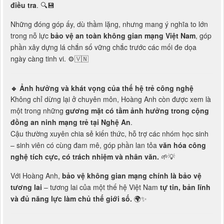
điều tra
. 🔍💾
Những đóng góp ấy, dù thầm lặng, nhưng mang ý nghĩa to lớn
trong nỗ lực
bảo vệ an toàn không gian mạng Việt Nam
, góp
phần xây dựng lá chắn số vững chắc trước các mối đe dọa
ngày càng tinh vi. ⚙️🇻🇳
🔹
Ảnh hưởng và khát vọng của thế hệ trẻ công nghệ
Không chỉ dừng lại ở chuyên môn, Hoàng Anh còn được xem là
một trong những
gương mặt có tầm ảnh hưởng trong cộng
đồng an ninh mạng trẻ tại Nghệ An
.
Cậu thường xuyên chia sẻ kiến thức, hỗ trợ các nhóm học sinh
– sinh viên có cùng đam mê, góp phần lan tỏa
văn hóa công
nghệ tích cực, có trách nhiệm và nhân văn.
🌱💡
Với Hoàng Anh,
bảo vệ không gian mạng chính là bảo vệ
tương lai
– tương lai của một thế hệ Việt Nam
tự tin, bản lĩnh
và đủ năng lực làm chủ thế giới số.
🌍✨