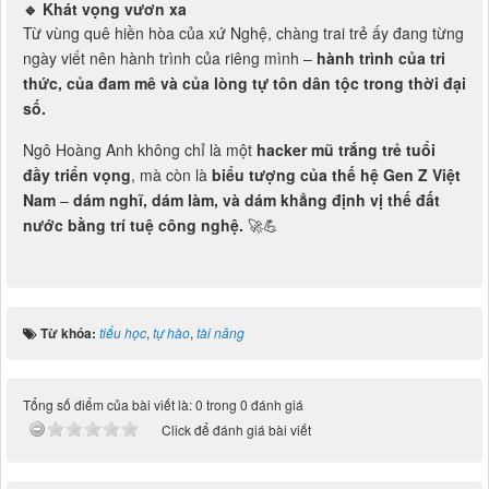
🔹
Khát vọng vươn xa
Từ vùng quê hiền hòa của xứ Nghệ, chàng trai trẻ ấy đang từng
ngày viết nên hành trình của riêng mình –
hành trình của tri
thức, của đam mê và của lòng tự tôn dân tộc trong thời đại
số.
Ngô Hoàng Anh không chỉ là một
hacker mũ trắng trẻ tuổi
đầy triển vọng
, mà còn là
biểu tượng của thế hệ Gen Z Việt
Nam
–
dám nghĩ, dám làm, và dám khẳng định vị thế đất
nước bằng trí tuệ công nghệ.
🚀💪
Từ khóa:
tiểu học
,
tự hào
,
tài năng
Tổng số điểm của bài viết là: 0 trong 0 đánh giá
Click để đánh giá bài viết