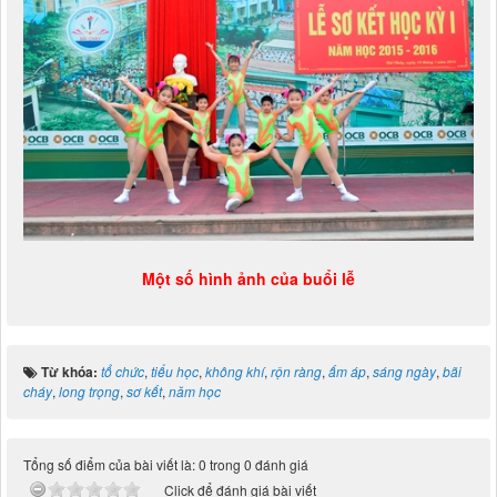
Một số hình ảnh của buổi lễ
Từ khóa:
tổ chức
,
tiểu học
,
không khí
,
rộn ràng
,
ấm áp
,
sáng ngày
,
bãi
cháy
,
long trọng
,
sơ kết
,
năm học
Tổng số điểm của bài viết là: 0 trong 0 đánh giá
Click để đánh giá bài viết