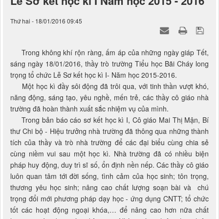
Lễ Sơ kết học kì I Năm học 2015 - 2016
Thứ hai - 18/01/2016 09:45
Trong không khí rộn ràng, ấm áp của những ngày giáp Tết,
sáng ngày 18/01/2016, thầy trò trường Tiểu học Bãi Cháy long
trọng tổ chức Lễ Sơ kết học kì I- Năm học 2015-2016.
Một học kì đầy sôi động đã trôi qua, với tinh thần vượt khó,
năng động, sáng tạo, yêu nghề, mến trẻ, các thầy cô giáo nhà
trường đã hoàn thành xuất sắc nhiệm vụ của mình.
Trong bản báo cáo sơ kết học kì I, Cô giáo Mai Thị Mận, Bí
thư Chi bộ - Hiệu trưởng nhà trường đã thông qua những thành
tích của thầy và trò nhà trường để các đại biểu cùng chia sẻ
cùng niềm vui sau một học kì. Nhà trường đã có nhiều biện
pháp huy động, duy trì sĩ số, ổn định nền nếp. Các thầy cô giáo
luôn quan tâm tới đời sống, tình cảm của học sinh; tôn trọng,
thương yêu học sinh; nâng cao chất lượng soạn bài và chú
trọng đổi mới phương pháp dạy học - ứng dụng CNTT; tổ chức
tốt các hoạt động ngoại khóa,… để nâng cao hơn nữa chất