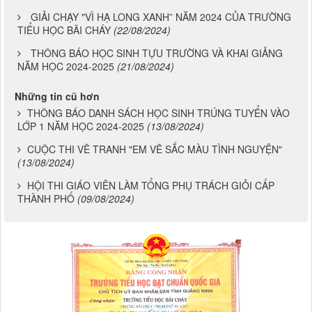
LỄ TỔNG KẾT TUYÊN DƯƠNG NĂM HỌC 2023-2024
CỦA UBND THÀNH PHỐ HẠ LONG
(26/08/2024)
GIẢI CHẠY "VÌ HẠ LONG XANH” NĂM 2024 CỦA TRƯỜNG
TIỂU HỌC BÃI CHÁY
(22/08/2024)
THÔNG BÁO HỌC SINH TỰU TRƯỜNG VÀ KHAI GIẢNG
NĂM HỌC 2024-2025
(21/08/2024)
Những tin cũ hơn
THÔNG BÁO DANH SÁCH HỌC SINH TRÚNG TUYỂN VÀO
LỚP 1 NĂM HỌC 2024-2025
(13/08/2024)
CUỘC THI VẼ TRANH "EM VẼ SẮC MÀU TÌNH NGUYỆN"
(13/08/2024)
HỘI THI GIÁO VIÊN LÀM TỔNG PHỤ TRÁCH GIỎI CẤP
THÀNH PHỐ
(09/08/2024)