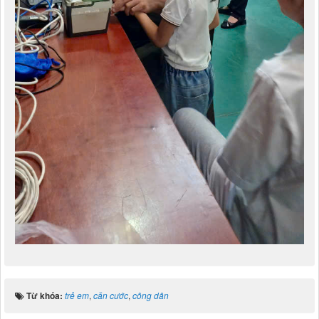
trẻ em
,
căn cước
,
công dân