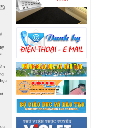
i
gay
ủa
hần
ững
 học
cơ
,
học