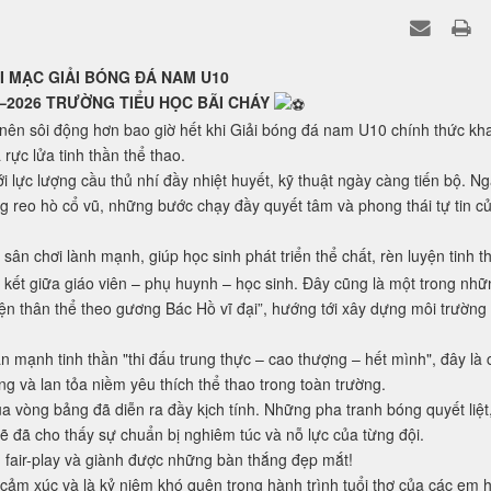
I MẠC GIẢI BÓNG ĐÁ NAM U10
–2026 TRƯỜNG TIỂU HỌC BÃI CHÁY
 nên sôi động hơn bao giờ hết khi Giải bóng đá nam U10 chính thức kha
ực lửa tinh thần thể thao.
i lực lượng cầu thủ nhí đầy nhiệt huyết, kỹ thuật ngày càng tiến bộ. N
ng reo hò cổ vũ, những bước chạy đầy quyết tâm và phong thái tự tin c
ân chơi lành mạnh, giúp học sinh phát triển thể chất, rèn luyện tinh t
n kết giữa giáo viên – phụ huynh – học sinh. Đây cũng là một trong nh
ện thân thể theo gương Bác Hồ vĩ đại”, hướng tới xây dựng môi trường
n mạnh tinh thần "thi đấu trung thực – cao thượng – hết mình", đây là 
ăng và lan tỏa niềm yêu thích thể thao trong toàn trường.
ủa vòng bảng đã diễn ra đầy kịch tính. Những pha tranh bóng quyết liệt
đã cho thấy sự chuẩn bị nghiêm túc và nỗ lực của từng đội.
t, fair-play và giành được những bàn thắng đẹp mắt!
ảm xúc và là kỷ niệm khó quên trong hành trình tuổi thơ của các em 