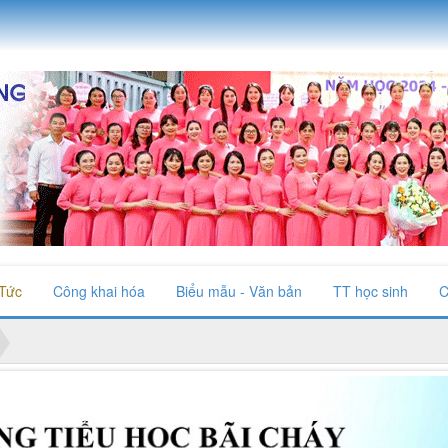
 Tức
Công khai hóa
Biểu mẫu - Văn bản
TT học sinh
C