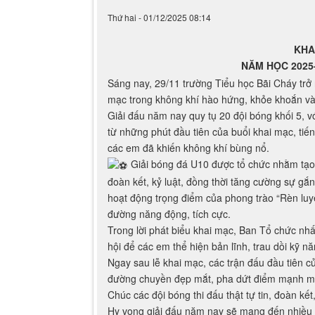
Thứ hai - 01/12/2025 08:14
KHA
NĂM HỌC 2025
Sáng nay, 29/11 trường Tiểu học Bãi Cháy trở
mạc trong không khí hào hứng, khỏe khoắn và r
Giải đấu năm nay quy tụ 20 đội bóng khối 5, vớ
từ những phút đầu tiên của buổi khai mạc, tiế
các em đã khiến không khí bùng nổ.
Giải bóng đá U10 được tổ chức nhằm tạo s
đoàn kết, kỷ luật, đồng thời tăng cường sự gắ
hoạt động trọng điểm của phong trào “Rèn luy
đường năng động, tích cực.
Trong lời phát biểu khai mạc, Ban Tổ chức nhấ
hội để các em thể hiện bản lĩnh, trau dồi kỹ n
Ngay sau lễ khai mạc, các trận đấu đầu tiên c
đường chuyền đẹp mắt, pha dứt điểm mạnh mẽ 
Chúc các đội bóng thi đấu thật tự tin, đoàn kế
Hy vọng giải đấu năm nay sẽ mang đến nhiều c