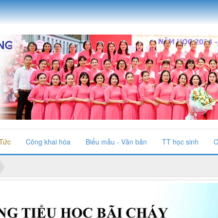
 Tức
Công khai hóa
Biểu mẫu - Văn bản
TT học sinh
C