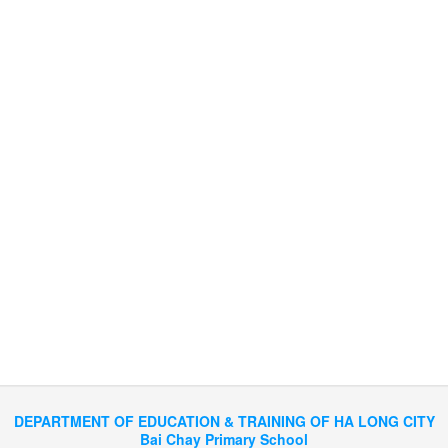
DEPARTMENT OF EDUCATION & TRAINING OF HA LONG CITY
Bai Chay Primary School