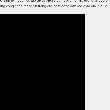
ẩy mạnh phong trào học tập của cán bộ giáo viên nhân viên và học
p suốt đời sau đại dịch COVID-19. Sáng nay tại các lớp học giáo viên v
c sinh tích cực học tập để có kiến thức hướng nghiệp tương lai góp p
ng công nghệ thông tin trong các hoạt động dạy học giáo dục hiệu qu