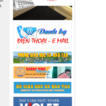
à
hần
ả.