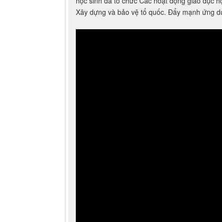
Hưởng ứng tuần lễ học tập suốt đời nhằm Đ
sinh. Với chủ đề thúc đẩy chuyển đổi số học tậ
học sinh đã tổ chức Các hoạt động giáo dục họ
Xây dựng và bảo vệ tổ quốc. Đẩy mạnh ứng dụ