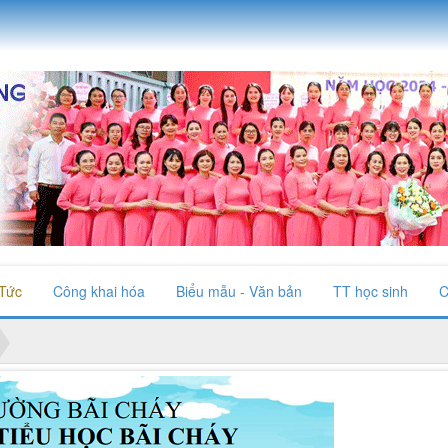
 Tức
Công khai hóa
Biểu mẫu - Văn bản
TT học sinh
C