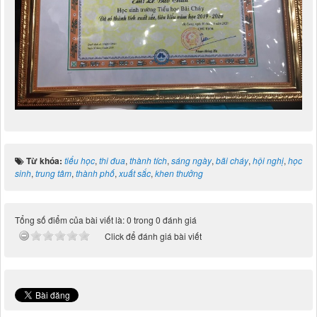
Từ khóa:
tiểu học
,
thi đua
,
thành tích
,
sáng ngày
,
bãi cháy
,
hội nghị
,
học
sinh
,
trung tâm
,
thành phố
,
xuất sắc
,
khen thưởng
Tổng số điểm của bài viết là: 0 trong 0 đánh giá
Click để đánh giá bài viết