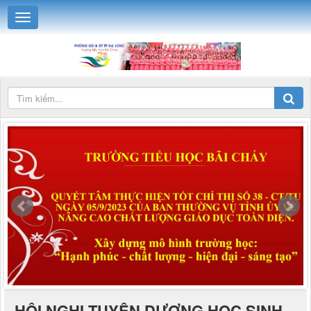
HỘI NGHỊ TUYÊN DƯƠNG HỌC SINH