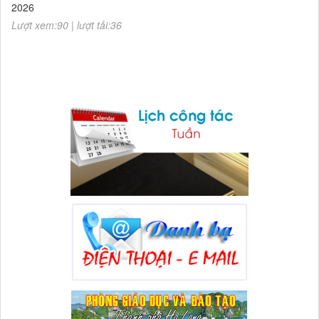
Lượt xem:90 | lượt tải:36