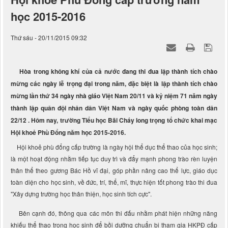
học 2015-2016
Thứ sáu - 20/11/2015 09:32
Hòa trong không khí của cả nước đang thi đua lập thành tích chào
mừng các ngày lễ trọng đại trong năm, đặc biệt là lập thành tích chào
mừng lần thứ 34 ngày nhà giáo Việt Nam 20/11 và kỷ niệm 71 năm ngày
thành lập quân đội nhân dân Việt Nam và ngày quốc phòng toàn dân
22/12 . Hôm nay, trường Tiểu học Bãi Cháy long trọng tổ chức khai mạc
Hội khoẻ Phù Đổng năm học 2015-2016.
Hội khoẻ phù đổng cấp trường là ngày hội thể dục thể thao của học sinh;
là một hoạt động nhằm tiếp tục duy trì và đẩy mạnh phong trào rèn luyện
thân thể theo gương Bác Hồ vĩ đại, góp phần nâng cao thể lực, giáo dục
toàn diện cho học sinh, về đức, trí, thể, mĩ, thực hiện tốt phong trào thi đua
"Xây dựng trường học thân thiện, học sinh tích cực".
Bên cạnh đó, thông qua các môn thi đấu nhằm phát hiện những năng
khiếu thể thao trong học sinh để bồi dưỡng chuẩn bị tham gia HKPĐ cấp