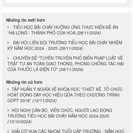
Những tin mới hơn
TIỂU HỌC BÃI CHÁY HƯỞNG ỨNG THỰC HIỆN ĐỀ ÁN
“HẠ LONG - THÀNH PHỐ CỦA HOA
(28/11/2024)
ĐẠI HỘI LIÊN ĐỘI TRƯỜNG TIỂU HỌC BÃI CHÁY NHIỆM
KỲ NĂM HỌC 2024 - 2025
(28/11/2024)
CHUYÊN ĐỀ "TUYÊN TRUYỀN PHỔ BIẾN PHÁP LUẬT VỀ
TRẬT TỰ AN TOÀN GIAO THÔNG, PHÒNG CHỐNG TÁC HẠI
CỦA THUỐC LÁ ĐIỆN TỬ"
(28/11/2024)
Những tin cũ hơn
TẬP HUẤN Ý NGHĨA VỀ KHÓA HỌC “THIẾT KẾ, TỔ CHỨC
HOẠT ĐỘNG DẠY HỌC HIỆU QỦA THEO CHƯƠNG TRÌNH
GDPT 2018”
(12/11/2024)
HỘI NGHỊ CÁN BỘ, VIÊN CHỨC, NGƯỜI LAO ĐỘNG
TRƯỜNG TIỂU HỌC BÃI CHÁY NĂM HỌC 2024-2025
(13/10/2024)
GIẢI CỜ VUA CÁC NHÓM TUỔI CẤP TRƯỜNG - NĂM HỌC