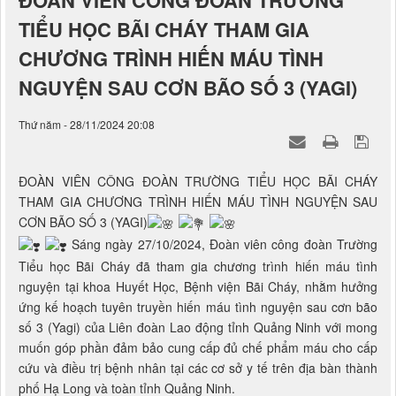
ĐOÀN VIÊN CÔNG ĐOÀN TRƯỜNG
TIỂU HỌC BÃI CHÁY THAM GIA
CHƯƠNG TRÌNH HIẾN MÁU TÌNH
NGUYỆN SAU CƠN BÃO SỐ 3 (YAGI)
Thứ năm - 28/11/2024 20:08
ĐOÀN VIÊN CÔNG ĐOÀN TRƯỜNG TIỂU HỌC BÃI CHÁY
THAM GIA CHƯƠNG TRÌNH HIẾN MÁU TÌNH NGUYỆN SAU
CƠN BÃO SỐ 3 (YAGI)
Sáng ngày 27/10/2024, Đoàn viên công đoàn Trường
Tiểu học Bãi Cháy đã tham gia chương trình hiến máu tình
nguyện tại khoa Huyết Học, Bệnh viện Bãi Cháy, nhằm hưởng
ứng kế hoạch tuyên truyền hiến máu tình nguyện sau cơn bão
số 3 (Yagi) của Liên đoàn Lao động tỉnh Quảng Ninh với mong
muốn góp phần đảm bảo cung cấp đủ chế phẩm máu cho cấp
cứu và điều trị bệnh nhân tại các cơ sở y tế trên địa bàn thành
phố Hạ Long và toàn tỉnh Quảng Ninh.