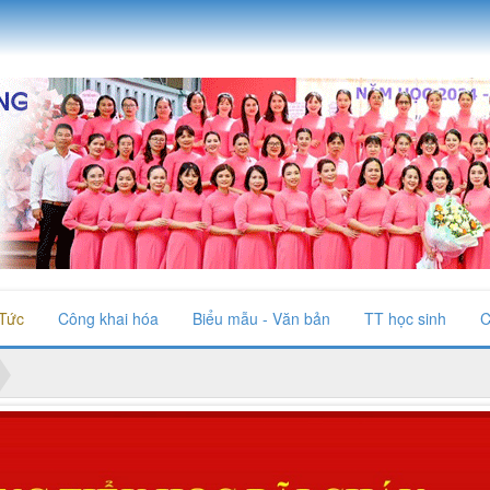
 Tức
Công khai hóa
Biểu mẫu - Văn bản
TT học sinh
C