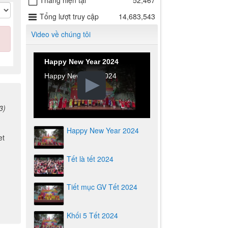
Tháng hiện tại
52,467
Tổng lượt truy cập
14,683,543
Video về chúng tôi
Happy New Year 2024
Happy New Year 2024
3)
Happy New Year 2024
et
Tết là tết 2024
Tiết mục GV Tết 2024
Khối 5 Tết 2024