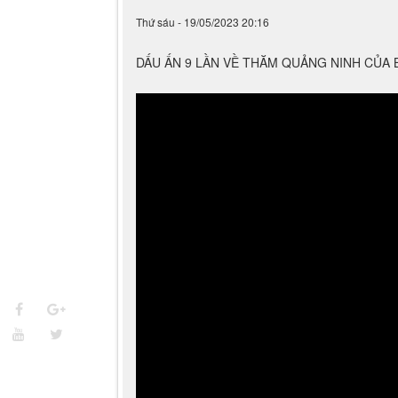
Thứ sáu - 19/05/2023 20:16
DẤU ẤN 9 LẦN VỀ THĂM QUẢNG NINH CỦA 