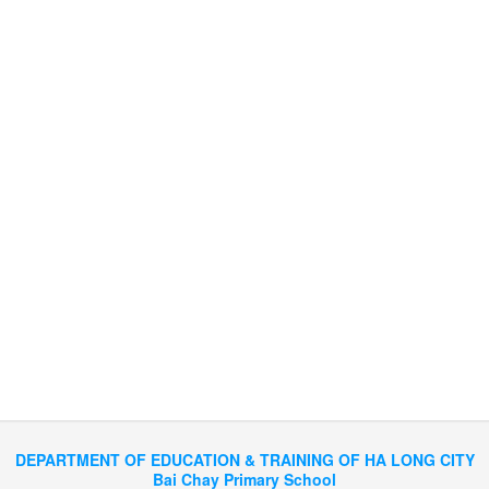
DEPARTMENT OF EDUCATION & TRAINING OF HA LONG CITY
Bai Chay Primary School