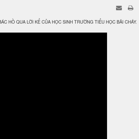
BÁC HỒ QUA LỜI KỂ CỦA HỌC SINH TRƯỜNG TIỂU HỌC BÃI CHÁY.