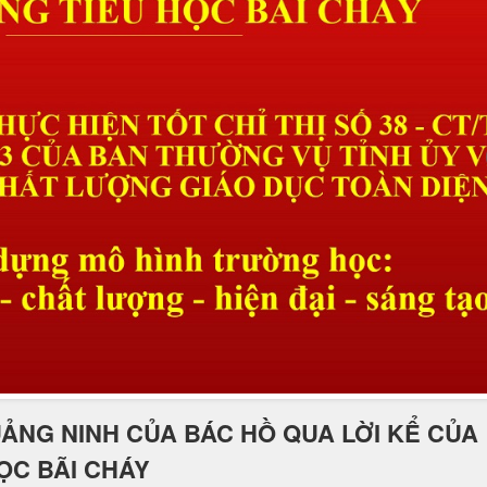
UẢNG NINH CỦA BÁC HỒ QUA LỜI KỂ CỦA
ỌC BÃI CHÁY