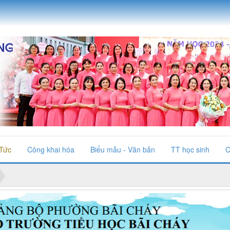
 Tức
Công khai hóa
Biểu mẫu - Văn bản
TT học sinh
C