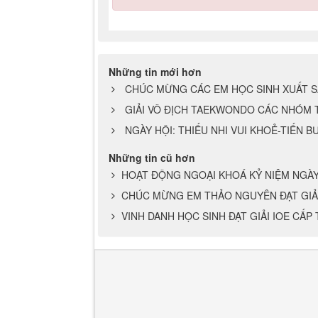
Những tin mới hơn
CHÚC MỪNG CÁC EM HỌC SINH XUẤT SẮ
GIẢI VÔ ĐỊCH TAEKWONDO CÁC NHÓM 
NGÀY HỘI: THIẾU NHI VUI KHOẺ-TIẾN 
Những tin cũ hơn
HOẠT ĐỘNG NGOẠI KHOÁ KỶ NIỆM NGÀY
CHÚC MỪNG EM THẢO NGUYÊN ĐẠT GIẢI
VINH DANH HỌC SINH ĐẠT GIẢI IOE CẤP