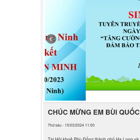
CHÚC MỪNG EM BÙI QUỐC 
Thứ sáu - 15/03/2024 11:50
Tại Hội khoẻ Phù Đổng thành phố Hạ Long và
Tiểu học Bãi Cháy đã xuất sắc được nhận giấ