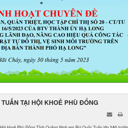
TUẤN TẠI HỘI KHOẺ PHÙ ĐỔNG
 Hội khoẻ Phù Đổng Tỉnh Quảng Ninh em Bùi Quốc Tuấn lớp 5A5 trườ
y khen của Chủ tịch UBND thành phố Hạ Long trao tặng. Nhà trường c