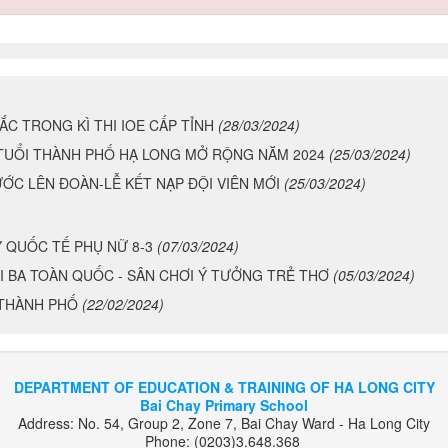
C TRONG KÌ THI IOE CẤP TỈNH
(28/03/2024)
TUỔI THÀNH PHỐ HẠ LONG MỞ RỘNG NĂM 2024
(25/03/2024)
BƯỚC LÊN ĐOÀN-LỄ KẾT NẠP ĐỘI VIÊN MỚI
(25/03/2024)
 QUỐC TẾ PHỤ NỮ 8-3
(07/03/2024)
 BA TOÀN QUỐC - SÂN CHƠI Ý TƯỞNG TRẺ THƠ
(05/03/2024)
 THÀNH PHỐ
(22/02/2024)
DEPARTMENT OF EDUCATION & TRAINING OF HA LONG CITY
Bai Chay Primary School
Address: No. 54, Group 2, Zone 7, Bai Chay Ward - Ha Long City
Phone: (0203)3.648.368
Email: clbaichay.hl.quangninh@moet.edu.vn
website: tieuhocbaichay.edu.vn