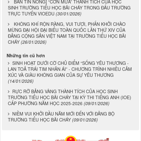
BẢN TIN NÓNG] “CƠN MƯA” THÀNH TÍCH CỦA HỌC
SINH TRƯỜNG TIỂU HỌC BÃI CHÁY TRONG ĐẤU TRƯỜNG
TRỰC TUYẾN VIOEDU
(30/01/2026)
KHÔNG KHÍ RỘN RÀNG, VUI TƯƠI, PHẤN KHỞI CHÀO
MỪNG ĐẠI HỘI ĐẠI BIỂU TOÀN QUỐC LẦN THỨ XIV CỦA
ĐẢNG CỘNG SẢN VIỆT NAM TẠI TRƯỜNG TIỂU HỌC BÃI
CHÁY
(26/01/2026)
Những tin cũ hơn
SINH HOẠT DƯỚI CỜ CHỦ ĐIỂM “SỐNG YÊU THƯƠNG -
LAN TOẢ TRÁI TIM NHÂN ÁI” - CHƯƠNG TRÌNH NHIỀU CẢM
XÚC VÀ GIÀU KHÔNG GIAN CỦA SỰ YÊU THƯƠNG
(14/01/2026)
RỰC RỠ BẢNG VÀNG THÀNH TÍCH CỦA HỌC SINH
TRƯỜNG TIỂU HỌC BÃI CHÁY TẠI KỲ THI TIẾNG ANH (IOE)
CẤP PHƯỜNG NĂM HỌC 2025-2026
(09/01/2026)
NIỀM VUI KHỞI ĐẦU NĂM MỚI ĐẾN VỚI ĐẢNG BỘ
TRƯỜNG TIỂU HỌC BÃI CHÁY
(09/01/2026)