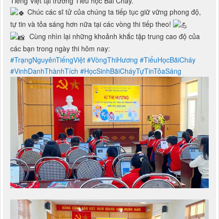
Tiếng Việt tại trường Tiểu học Bãi Cháy.
Chúc các sĩ tử của chúng ta tiếp tục giữ vững phong độ,
tự tin và tỏa sáng hơn nữa tại các vòng thi tiếp theo!
Cùng nhìn lại những khoảnh khắc tập trung cao độ của
các bạn trong ngày thi hôm nay:
#TrạngNguyênTiếngViệt
#VòngThiHương
#TiểuHọcBãiCháy
#VinhDanhThànhTích
#HọcSinhBãiCháyTựTinTỏaSáng