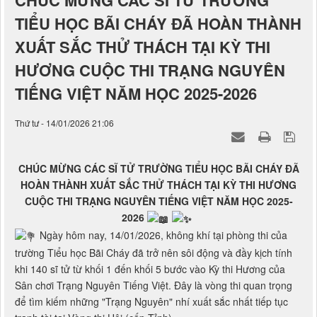
CHÚC MỪNG CÁC SĨ TỬ TRƯỜNG
TIỂU HỌC BÃI CHÁY ĐÃ HOÀN THÀNH
XUẤT SẮC THỬ THÁCH TẠI KỲ THI
HƯƠNG CUỘC THI TRẠNG NGUYÊN
TIẾNG VIỆT NĂM HỌC 2025-2026
Thứ tư - 14/01/2026 21:06
CHÚC MỪNG CÁC SĨ TỬ TRƯỜNG TIỂU HỌC BÃI CHÁY ĐÃ
HOÀN THÀNH XUẤT SẮC THỬ THÁCH TẠI KỲ THI HƯƠNG
CUỘC THI TRẠNG NGUYÊN TIẾNG VIỆT NĂM HỌC 2025-
2026
Ngày hôm nay, 14/01/2026, không khí tại phòng thi của
trường Tiểu học Bãi Cháy đã trở nên sôi động và đầy kịch tính
khi 140 sĩ tử từ khối 1 đến khối 5 bước vào Kỳ thi Hương của
Sân chơi Trạng Nguyên Tiếng Việt. Đây là vòng thi quan trọng
để tìm kiếm những "Trạng Nguyên" nhí xuất sắc nhất tiếp tục