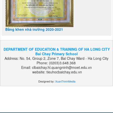
Bằng khen nhà trường 2020-2021
DEPARTMENT OF EDUCATION & TRAINING OF HA LONG CITY
Bai Chay Primary School
Address: No. 54, Group 2, Zone 7, Bai Chay Ward - Ha Long City
Phone: (0203)3.648.368
Email: clbaichay.hl.quangninh@moet.edu.vn
website: tieuhocbaichay.edu.vn
Designed by:
XuanThinhMedia
بت
303
هات
بت
بت
فوروارد