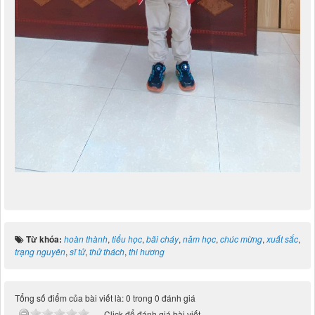
Từ khóa:
hoàn thành
,
tiểu học
,
bãi cháy
,
năm học
,
chúc mừng
,
xuất sắc
,
trạng nguyên
,
sĩ tử
,
thử thách
,
thi hương
Tổng số điểm của bài viết là: 0 trong 0 đánh giá
Click để đánh giá bài viết