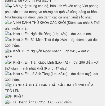
tranh tài tại Vòng thi Hội (cấp Tỉnh).
Với sự tập trung cao độ, bản lĩnh và vốn tiếng Việt phong
phú, các em đã mang về những kết quả vô cùng đáng tự hào.
Nhà trường xin được vinh danh các cá nhân xuất sắc nhất:
VINH DANH THỦ KHOA CÁC KHỐI (Điểm cao nhất & Thời
gian ngắn nhất):
Khối 1: Em Ngô Hải Đăng (Lớp 1A9) – đạt 290 điểm.
Khối 2: Em Bùi Minh Triết (Lớp 2A9) – đạt điểm tuyệt đối
300 điểm.
Khối 3: Em Nguyễn Ngọc Khánh (Lớp 3A5) – đạt 290
điểm.
Khối 4: Em Trần Quốc Lĩnh (Lớp 4A3) – đạt 290 điểm với
thời gian nhanh nhất khối (9 phút 47 giây).
Khối 5: Em Lê Anh Tùng (Lớp 5A12) – đạt điểm tuyệt đối
300 điểm.
DANH SÁCH CÁC BẠN XUẤT SẮC ĐẠT TỪ 290 ĐIỂM
TRỞ LÊN:
Khối 1:
Tạ Hoàng Ánh Dương (1A8) - 290 điểm.