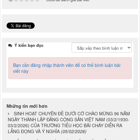
Ý kiến bạn đọc
Bạn cần đăng nhập thành viên để có thể bình luận bài
viết này
Những tin mới hơn
SINH HOẠT CHUYÊN ĐỀ DƯỚI CỜ CHÀO MỪNG 96 NĂM
NGÀY THÀNH LẬP ĐẢNG CỘNG SẢN VIỆT NAM (03/2/1930-
03/2/2026) CỦA TRƯỜNG TIỂU HỌC BÃI CHÁY DIỄN RA
LẮNG ĐỌNG VÀ Ý NGHĨA
(05/02/2026)