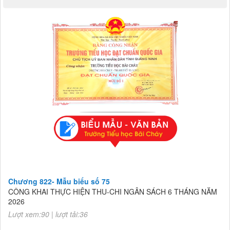
Chương 822- Mẫu biểu số 75
CÔNG KHAI THỰC HIỆN THU-CHI NGÂN SÁCH 6 THÁNG NĂM
2026
Lượt xem:90 | lượt tải:36
Chương 822- Mẫu biểu số 75
CÔNG KHAI THỰC HIỆN THU-CHI NGÂN SÁCH 6 THÁNG NĂM