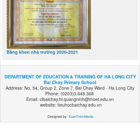
Bằng khen nhà trường 2020-2021
DEPARTMENT OF EDUCATION & TRAINING OF HA LONG CITY
Bai Chay Primary School
Address: No. 54, Group 2, Zone 7, Bai Chay Ward - Ha Long City
Phone: (0203)3.648.368
Email: clbaichay.hl.quangninh@moet.edu.vn
website: tieuhocbaichay.edu.vn
Designed by:
XuanThinhMedia
بت
303
هات
بت