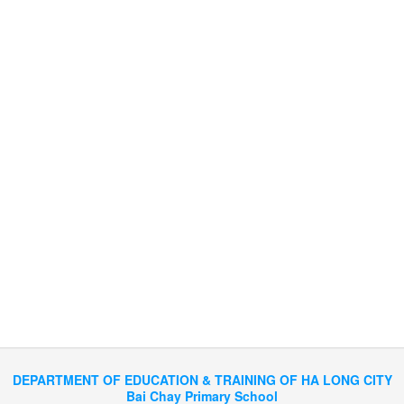
DEPARTMENT OF EDUCATION & TRAINING OF HA LONG CITY
Bai Chay Primary School