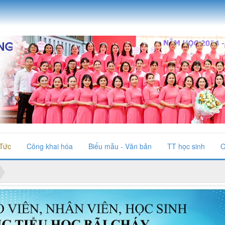
 Tức
Công khai hóa
Biểu mẫu - Văn bản
TT học sinh
C