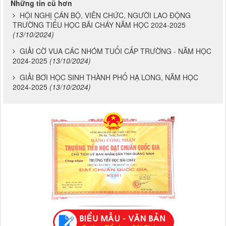
HỘI NGHỊ CÁN BỘ, VIÊN CHỨC, NGƯỜI LAO ĐỘNG
TRƯỜNG TIỂU HỌC BÃI CHÁY NĂM HỌC 2024-2025
(13/10/2024)
GIẢI CỜ VUA CÁC NHÓM TUỔI CẤP TRƯỜNG - NĂM HỌC
2024-2025
(13/10/2024)
GIẢI BƠI HỌC SINH THÀNH PHỐ HẠ LONG, NĂM HỌC
2024-2025
(13/10/2024)
Chương 822- Mẫu biểu số 75
CÔNG KHAI THỰC HIỆN THU-CHI NGÂN SÁCH 6 THÁNG NĂM
2026