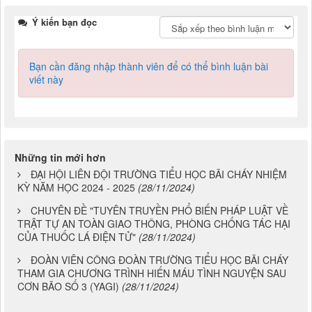
Ý kiến bạn đọc
Bạn cần đăng nhập thành viên để có thể bình luận bài
viết này
Những tin mới hơn
ĐẠI HỘI LIÊN ĐỘI TRƯỜNG TIỂU HỌC BÃI CHÁY NHIỆM
KỲ NĂM HỌC 2024 - 2025
(28/11/2024)
CHUYÊN ĐỀ "TUYÊN TRUYỀN PHỔ BIẾN PHÁP LUẬT VỀ
TRẬT TỰ AN TOÀN GIAO THÔNG, PHÒNG CHỐNG TÁC HẠI
CỦA THUỐC LÁ ĐIỆN TỬ"
(28/11/2024)
ĐOÀN VIÊN CÔNG ĐOÀN TRƯỜNG TIỂU HỌC BÃI CHÁY
THAM GIA CHƯƠNG TRÌNH HIẾN MÁU TÌNH NGUYỆN SAU
CƠN BÃO SỐ 3 (YAGI)
(28/11/2024)
Những tin cũ hơn