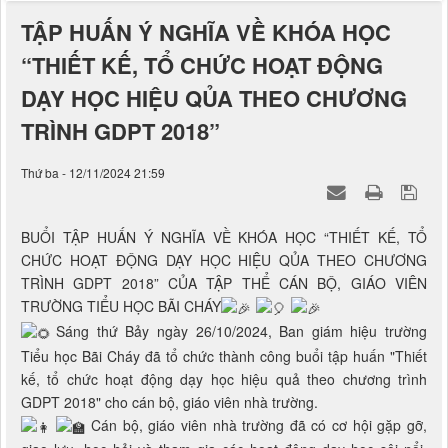
TẬP HUẤN Ý NGHĨA VỀ KHÓA HỌC
“THIẾT KẾ, TỔ CHỨC HOẠT ĐỘNG
DẠY HỌC HIỆU QỦA THEO CHƯƠNG
TRÌNH GDPT 2018”
Thứ ba - 12/11/2024 21:59
BUỔI TẬP HUẤN Ý NGHĨA VỀ KHÓA HỌC “THIẾT KẾ, TỔ
CHỨC HOẠT ĐỘNG DẠY HỌC HIỆU QỦA THEO CHƯƠNG
TRÌNH GDPT 2018” CỦA TẬP THỂ CÁN BỘ, GIÁO VIÊN
TRƯỜNG TIỂU HỌC BÃI CHÁY
Sáng thứ Bảy ngày 26/10/2024, Ban giám hiệu trường
Tiểu học Bãi Cháy đã tổ chức thành công buổi tập huấn "Thiết
kế, tổ chức hoạt động dạy học hiệu quả theo chương trình
GDPT 2018" cho cán bộ, giáo viên nhà trường.
Cán bộ, giáo viên nhà trường đã có cơ hội gặp gỡ,
giao lưu, học hỏi và tham gia các hoạt động dạy học sôi nổi,
sáng tạo, nhiều năng lượng tích cực cùng cô Vũ Thị Song An -