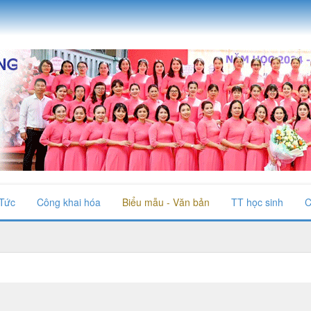
 Tức
Công khai hóa
Biểu mẫu - Văn bản
TT học sinh
C