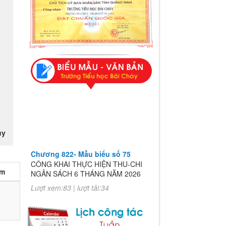
uy
Chương 822- Mẫu biểu số 75
CÔNG KHAI THỰC HIỆN THU-CHI
NGÂN SÁCH 6 THÁNG NĂM 2026
èm
Lượt xem:83 | lượt tải:34
Chương 822- Mẫu biểu số 75
CÔNG KHAI THỰC HIỆN THU-CHI
NGÂN SÁCH 6 THÁNG NĂM 2026